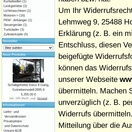
Kurbelwellen
(1)
Lenkgetriebe
(2)
Um Ihr Widerrufsrech
Lichtmaschinen
(1)
Motoren->
(16)
Lehmweg 9, 25488 Holm
PKW - Anhänger
(1)
Steuergeräte
(1)
Turbolader
(3)
Erklärung (z. B. ein m
Zylinderköpfe
(5)
Hersteller
Entschluss, diesen Ve
beigefügte Widerrufsf
Neue Produkte
können das Widerrufsf
unserer Webseite
www
Schaltgetriebe Iveco 9 Gang,
übermitteln. Machen S
Getriebemodell:2895.9
5,355.00 €
inkl. 19% MwSt. zzgl.
Versand
unverzüglich (z. B. p
Informationen
Widerrufs übermitteln.
Liefer- und
Versandkosten
Privatsphäre
Mitteilung über die A
und Datenschutz
Unsere AGB