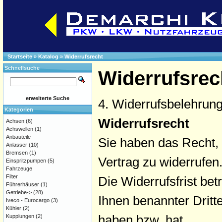
Startseite
»
Katalog
»
Widerrufsrecht
Schnellsuche
Widerrufsrec
erweiterte Suche
4. Widerrufsbelehrun
Kategorien
Widerrufsrecht
Achsen
(6)
Achswellen
(1)
Anbauteile
Sie haben das Recht,
Anlasser
(10)
Bremsen
(1)
Vertrag zu widerrufen
Einspritzpumpen
(5)
Fahrzeuge
Filter
Die Widerrufsfrist be
Führerhäuser
(1)
Getriebe->
(28)
Ihnen benannter Dritt
Iveco - Eurocargo
(3)
Kühler
(2)
haben bzw. hat.
Kupplungen
(2)