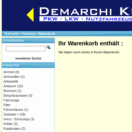
Startseite
»
Katalog
»
Warenkorb
Schnellsuche
Ihr Warenkorb enthält :
Sie haben noch nichts in Ihrem Warenkorb.
erweiterte Suche
Kategorien
Achsen
(6)
Achswellen
(1)
Anbauteile
Anlasser
(10)
Bremsen
(1)
Einspritzpumpen
(5)
Fahrzeuge
Filter
Führerhäuser
(1)
Getriebe->
(28)
Iveco - Eurocargo
(3)
Kühler
(2)
Kupplungen
(2)