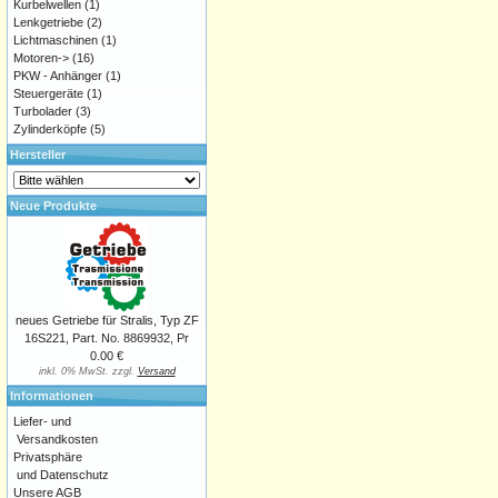
Kurbelwellen
(1)
Lenkgetriebe
(2)
Lichtmaschinen
(1)
Motoren->
(16)
PKW - Anhänger
(1)
Steuergeräte
(1)
Turbolader
(3)
Zylinderköpfe
(5)
Hersteller
Neue Produkte
neues Getriebe für Stralis, Typ ZF
16S221, Part. No. 8869932, Pr
0.00 €
inkl. 0% MwSt. zzgl.
Versand
Informationen
Liefer- und
Versandkosten
Privatsphäre
und Datenschutz
Unsere AGB