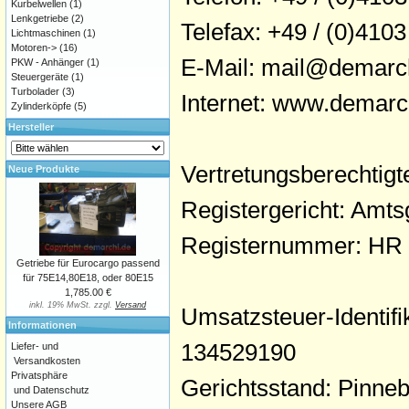
Kurbelwellen
(1)
Lenkgetriebe
(2)
Telefax: +49 / (0)4103
Lichtmaschinen
(1)
Motoren->
(16)
E-Mail: mail@demarc
PKW - Anhänger
(1)
Steuergeräte
(1)
Turbolader
(3)
Internet: www.demarc
Zylinderköpfe
(5)
Hersteller
Vertretungsberechtig
Neue Produkte
Registergericht: Amts
Registernummer: HR
Getriebe für Eurocargo passend
für 75E14,80E18, oder 80E15
1,785.00 €
inkl. 19% MwSt. zzgl.
Versand
Umsatzsteuer-Identi
Informationen
134529190
Liefer- und
Versandkosten
Privatsphäre
Gerichtsstand: Pinne
und Datenschutz
Unsere AGB