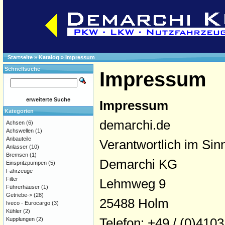
Startseite
»
Katalog
»
Impressum
Schnellsuche
Impressum
erweiterte Suche
Impressum
Kategorien
demarchi.de
Achsen
(6)
Achswellen
(1)
Anbauteile
Verantwortlich im Si
Anlasser
(10)
Bremsen
(1)
Demarchi KG
Einspritzpumpen
(5)
Fahrzeuge
Filter
Lehmweg 9
Führerhäuser
(1)
Getriebe->
(28)
25488 Holm
Iveco - Eurocargo
(3)
Kühler
(2)
Telefon: +49 / (0)4103
Kupplungen
(2)