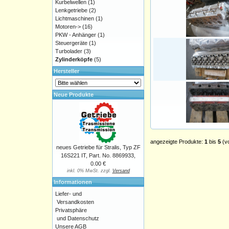
Kurbelwellen
(1)
Lenkgetriebe
(2)
Lichtmaschinen
(1)
Motoren->
(16)
PKW - Anhänger
(1)
Steuergeräte
(1)
Turbolader
(3)
Zylinderköpfe
(5)
Hersteller
Neue Produkte
angezeigte Produkte:
1
bis
5
(v
neues Getriebe für Stralis, Typ ZF
16S221 IT, Part. No. 8869933,
0.00 €
inkl. 0% MwSt. zzgl.
Versand
Informationen
Liefer- und
Versandkosten
Privatsphäre
und Datenschutz
Unsere AGB