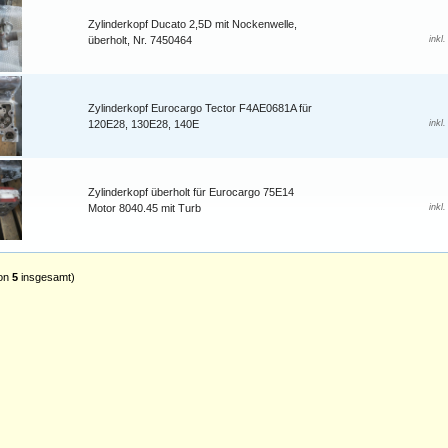
Zylinderkopf Ducato 2,5D mit Nockenwelle,
überholt, Nr. 7450464
inkl
Zylinderkopf Eurocargo Tector F4AE0681A für
120E28, 130E28, 140E
inkl
Zylinderkopf überholt für Eurocargo 75E14
Motor 8040.45 mit Turb
inkl
on
5
insgesamt)