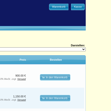
Warenkorb
|
Kasse
Darstellen:
Preis
Bestellen
900.00 €
In den Warenkorb
. 0% MwSt. zzgl.
Versand
1,150.00 €
In den Warenkorb
. 0% MwSt. zzgl.
Versand