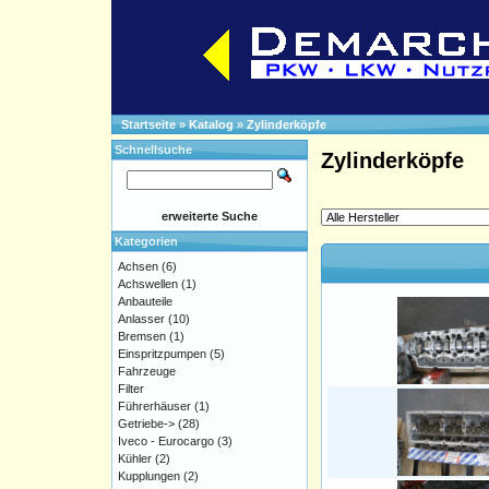
Startseite
»
Katalog
»
Zylinderköpfe
Schnellsuche
Zylinderköpfe
erweiterte Suche
Kategorien
Achsen
(6)
Achswellen
(1)
Anbauteile
Anlasser
(10)
Bremsen
(1)
Einspritzpumpen
(5)
Fahrzeuge
Filter
Führerhäuser
(1)
Getriebe->
(28)
Iveco - Eurocargo
(3)
Kühler
(2)
Kupplungen
(2)