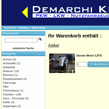
Startseite
»
Katalog
»
Warenkorb
Schnellsuche
Ihr Warenkorb enthält :
Artikel
erweiterte Suche
Kategorien
Ducato Motor 2,5TD
Achsen
(6)
Achswellen
(1)
Aktualisieren
Anbauteile
Anlasser
(10)
Bremsen
(1)
Einspritzpumpen
(5)
Fahrzeuge
Filter
Führerhäuser
(1)
Getriebe->
(28)
Iveco - Eurocargo
(3)
Kühler
(2)
Kupplungen
(2)