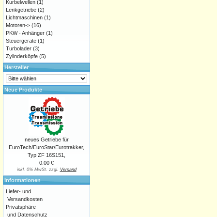
Kurbelwellen
(1)
Lenkgetriebe
(2)
Lichtmaschinen
(1)
Motoren->
(16)
PKW - Anhänger
(1)
Steuergeräte
(1)
Turbolader
(3)
Zylinderköpfe
(5)
Hersteller
Neue Produkte
neues Getriebe für
EuroTech/EuroStar/Eurotrakker,
Typ ZF 16S151,
0.00 €
inkl. 0% MwSt. zzgl.
Versand
Informationen
Liefer- und
Versandkosten
Privatsphäre
und Datenschutz