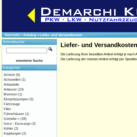
Startseite
»
Katalog
»
Liefer- und Versandkosten
Schnellsuche
Liefer- und Versandkoste
Die Lieferung Ihrer bestellten Artikel erfolgt je nach
Die Lieferung der meisten Artikel erfolgt per Spedi
erweiterte Suche
Kategorien
Achsen
(6)
Achswellen
(1)
Anbauteile
Anlasser
(10)
Bremsen
(1)
Einspritzpumpen
(5)
Fahrzeuge
Filter
Führerhäuser
(1)
Getriebe->
(28)
Iveco - Eurocargo
(3)
Kühler
(2)
Kupplungen
(2)