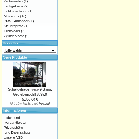
Kurbelwellen
(1)
Lenkgetriebe
(2)
Lichtmaschinen
(1)
Motoren->
(16)
PKW - Anhänger
(1)
Steuergeräte
(1)
Turbolader
(3)
Zylinderköpfe
(5)
Hersteller
Neue Produkte
Schaltgetriebe Iveco 9 Gang,
Getriebemodell:2895.9
5,355.00 €
inkl. 19% MwSt. zzgl.
Versand
Informationen
Liefer- und
Versandkosten
Privatsphäre
und Datenschutz
Unsere AGB