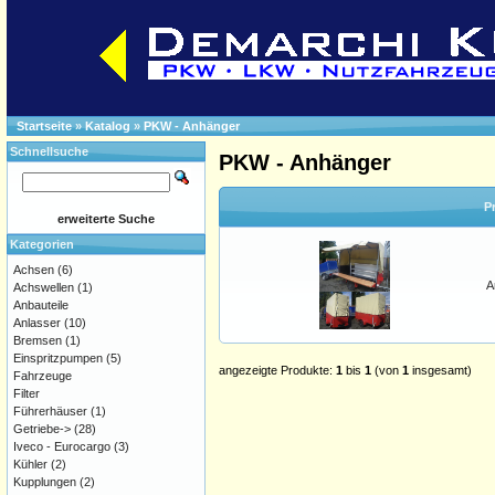
Startseite
»
Katalog
»
PKW - Anhänger
Schnellsuche
PKW - Anhänger
P
erweiterte Suche
Kategorien
Achsen
(6)
A
Achswellen
(1)
Anbauteile
Anlasser
(10)
Bremsen
(1)
Einspritzpumpen
(5)
angezeigte Produkte:
1
bis
1
(von
1
insgesamt)
Fahrzeuge
Filter
Führerhäuser
(1)
Getriebe->
(28)
Iveco - Eurocargo
(3)
Kühler
(2)
Kupplungen
(2)