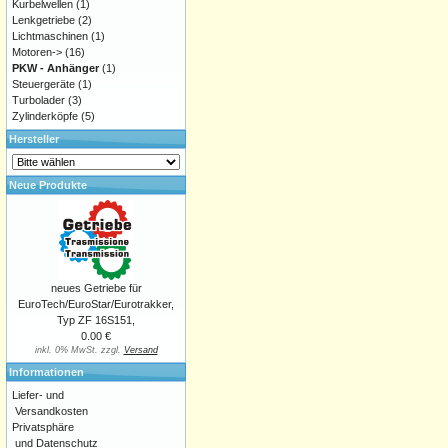
Kurbelwellen
(1)
Lenkgetriebe
(2)
Lichtmaschinen
(1)
Motoren->
(16)
PKW - Anhänger
(1)
Steuergeräte
(1)
Turbolader
(3)
Zylinderköpfe
(5)
Hersteller
Neue Produkte
neues Getriebe für
EuroTech/EuroStar/Eurotrakker,
Typ ZF 16S151,
0.00 €
inkl. 0% MwSt. zzgl.
Versand
Informationen
Liefer- und
Versandkosten
Privatsphäre
und Datenschutz