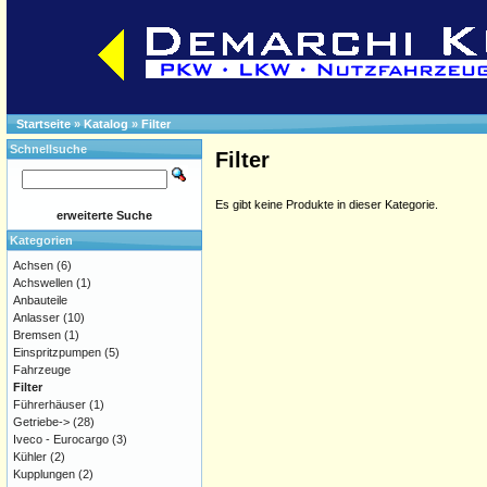
Startseite
»
Katalog
»
Filter
Schnellsuche
Filter
Es gibt keine Produkte in dieser Kategorie.
erweiterte Suche
Kategorien
Achsen
(6)
Achswellen
(1)
Anbauteile
Anlasser
(10)
Bremsen
(1)
Einspritzpumpen
(5)
Fahrzeuge
Filter
Führerhäuser
(1)
Getriebe->
(28)
Iveco - Eurocargo
(3)
Kühler
(2)
Kupplungen
(2)