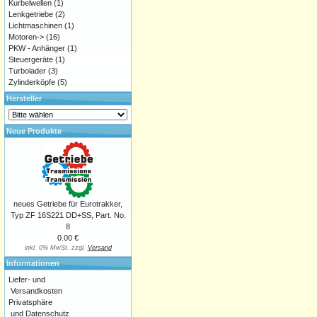
Kurbelwellen
(1)
Lenkgetriebe
(2)
Lichtmaschinen
(1)
Motoren->
(16)
PKW - Anhänger
(1)
Steuergeräte
(1)
Turbolader
(3)
Zylinderköpfe
(5)
Hersteller
Neue Produkte
neues Getriebe für Eurotrakker,
Typ ZF 16S221 DD+SS, Part. No.
8
0.00 €
inkl. 0% MwSt. zzgl.
Versand
Informationen
Liefer- und
Versandkosten
Privatsphäre
und Datenschutz