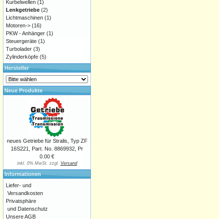
Kurbelwellen
(1)
Lenkgetriebe
(2)
Lichtmaschinen
(1)
Motoren->
(16)
PKW - Anhänger
(1)
Steuergeräte
(1)
Turbolader
(3)
Zylinderköpfe
(5)
Hersteller
Neue Produkte
neues Getriebe für Stralis, Typ ZF
16S221, Part. No. 8869932, Pr
0.00 €
inkl. 0% MwSt. zzgl.
Versand
Informationen
Liefer- und
Versandkosten
Privatsphäre
und Datenschutz
Unsere AGB