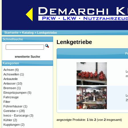
Startseite
»
Katalog
»
Lenkgetriebe
Schnellsuche
Lenkgetriebe
P
erweiterte Suche
Kategorien
Achsen
(6)
L
Achswellen
(1)
m
Anbauteile
Anlasser
(10)
Bremsen
(1)
Einspritzpumpen
(5)
L
Fahrzeuge
2
Filter
Führerhäuser
(1)
Getriebe->
(28)
Iveco - Eurocargo
(3)
angezeigte Produkte:
1
bis
2
(von
2
insgesamt)
Kühler
(2)
Kupplungen
(2)