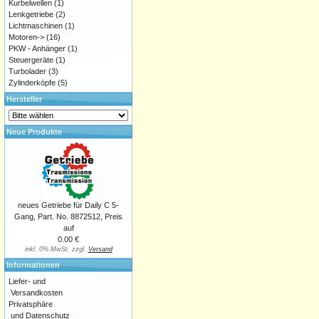
Kurbelwellen
(1)
Lenkgetriebe
(2)
Lichtmaschinen
(1)
Motoren->
(16)
PKW - Anhänger
(1)
Steuergeräte
(1)
Turbolader
(3)
Zylinderköpfe
(5)
Hersteller
Neue Produkte
neues Getriebe für Daily C 5-
Gang, Part. No. 8872512, Preis
auf
0.00 €
inkl. 0% MwSt. zzgl.
Versand
Informationen
Liefer- und
Versandkosten
Privatsphäre
und Datenschutz