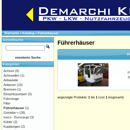
Startseite
»
Katalog
»
Führerhäuser
Schnellsuche
Führerhäuser
P
erweiterte Suche
Kategorien
Achsen
(6)
F
Achswellen
(1)
2
Anbauteile
Anlasser
(10)
Bremsen
(1)
Einspritzpumpen
(5)
angezeigte Produkte:
1
bis
1
(von
1
insgesamt)
Fahrzeuge
Filter
Führerhäuser
(1)
Getriebe->
(28)
Iveco - Eurocargo
(3)
Kühler
(2)
Kupplungen
(2)