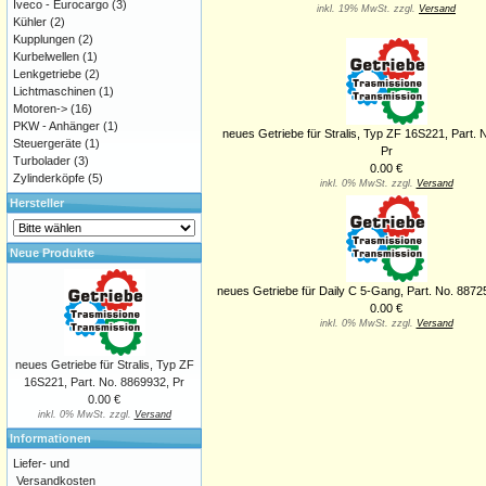
Iveco - Eurocargo
(3)
inkl. 19% MwSt. zzgl.
Versand
Kühler
(2)
Kupplungen
(2)
Kurbelwellen
(1)
Lenkgetriebe
(2)
Lichtmaschinen
(1)
Motoren->
(16)
PKW - Anhänger
(1)
neues Getriebe für Stralis, Typ ZF 16S221, Part. 
Steuergeräte
(1)
Pr
Turbolader
(3)
0.00 €
Zylinderköpfe
(5)
inkl. 0% MwSt. zzgl.
Versand
Hersteller
Neue Produkte
neues Getriebe für Daily C 5-Gang, Part. No. 88725
0.00 €
inkl. 0% MwSt. zzgl.
Versand
neues Getriebe für Stralis, Typ ZF
16S221, Part. No. 8869932, Pr
0.00 €
inkl. 0% MwSt. zzgl.
Versand
Informationen
Liefer- und
Versandkosten