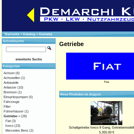
Startseite
»
Katalog
»
Getriebe
Schnellsuche
Getriebe
erweiterte Suche
Kategorien
Achsen
(6)
Achswellen
(1)
Fiat
Anbauteile
Anlasser
(10)
Bremsen
(1)
Neue Produkte im August
Einspritzpumpen
(5)
Fahrzeuge
Filter
Führerhäuser
(1)
Getriebe
->
(28)
Fiat
(3)
Iveco
(23)
Schaltgetriebe Iveco 9 Gang, Getriebemodell
Mercedes Benz
(2)
5,355.00 €