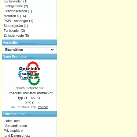
Kurbelwellen
(1)
Lenkgetriebe
(2)
Lichtmaschinen
(1)
Motoren->
(16)
PKW - Anhänger
(1)
Steuergeräte
(1)
Turbolader
(3)
Zylinderköpfe
(5)
Hersteller
Neue Produkte
neues Getriebe für
EuroTech/EuroStar/Eurotrakker,
Typ ZF 16S151,
0.00 €
inkl. 0% MwSt. zzgl.
Versand
Informationen
Liefer- und
Versandkosten
Privatsphäre
und Datenschutz