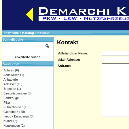
Startseite
»
Katalog
»
Kontakt
Schnellsuche
Kontakt
Vollständiger Name:
erweiterte Suche
eMail-Adresse:
Kategorien
Anfrage:
Achsen
(6)
Achswellen
(1)
Anbauteile
Anlasser
(10)
Bremsen
(1)
Einspritzpumpen
(5)
Fahrzeuge
Filter
Führerhäuser
(1)
Getriebe->
(28)
Iveco - Eurocargo
(3)
Kühler
(2)
Kupplungen
(2)