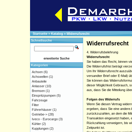
Startseite
»
Katalog
»
Widerrufsrecht
Schnellsuche
Widerrufsrecht
4. Widerrufsbelehrung
Widerrufsrecht
erweiterte Suche
Sie haben das Recht, binnen v
Kategorien
Die Widerrufsfrist beträgt vier
Um Ihr Widerrufsrecht auszuübe
Achsen
(6)
versandter Brief oder E-Mail) ü
Achswellen
(1)
Sie können das Widerrufsformul
Anbauteile
dieser Möglichkeit Gebrauch, so
Anlasser
(10)
aus, dass Sie die Mitteilung üb
Bremsen
(1)
Einspritzpumpen
(5)
Folgen des Widerrufs
Fahrzeuge
Wenn Sie diesen Vertrag widerru
Filter
ergeben, dass Sie eine andere 
Führerhäuser
(1)
zurückzuzahlen, an dem die Mit
Getriebe->
(28)
Transaktion eingesetzt haben, 
Iveco - Eurocargo
(3)
Rückzahlung verweigern, bis wi
Kühler
(2)
Zeitpunkt ist.
Kupplungen
(2)