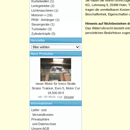
Sie haben die Waren unverzügli
Kurbelwellen
(1)
KG, Lehmweg 9, 25488 Holm, Tel
Lenkgetriebe
(2)
tragen die unmittelbaren Koste
Lichtmaschinen
(1)
Beschaffenheit, Eigenschaften
Motoren->
(16)
PKW - Anhänger
(1)
Hinweis auf Nichtbestehen d
Steuergeräte
(1)
Das Widerrufsrecht besteht ent
Turbolader
(3)
persönlichen Bedürfnisse zugesc
Zylinderköpfe
(5)
Hersteller
Neue Produkte
neuer Motor für Iveco Stralis
Strator Trakker, Euro 5, Motor Cur
18,500.00 €
inkl. 0% MwSt. zzgl.
Versand
Informationen
Liefer- und
Versandkosten
Privatsphäre
und Datenschutz
Unsere AGB