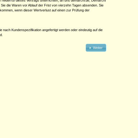
 Widerruf dieses Vertrags unterrichten, an uns demarchi.de, Demarchi
Sie die Waren vor Ablauf der Frist von vierzehn Tagen absenden. Sie
fkommen, wenn dieser Wertverlust auf einen zur Prüfung der
 nach Kundenspezifikation angefertigt werden oder eindeutig auf die
d.
Weiter