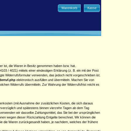
Warenkorb
|
Kasse
rer ist, die Waren in Besitz genommen haben bzw. hat.
 / 4021) mittels einer eindeutigen Erklärung (z. B. ein mit der Post
fügte Widerrufsformular verwenden, das jedoch nicht vorgeschrieben ist.
erruf.php
elektronisch ausfüllen und übermitteln. Machen Sie von
olchen Widerrufs übermitteln. Zur Wahrung der Widerrufsfrist reicht es
eferkosten (mit Ausnahme der zusätzlichen Kosten, die sich daraus
 unverzüglich und spätestens binnen vierzehn Tagen ab dem Tag
verwenden wir dasselbe Zahlungsmittel, das Sie bei der ursprünglichen
 Ihnen wegen dieser Rückzahlung Entgelte berechnet. Wir können die
Sie die Waren zurückgesandt haben, je nachdem, welches der frühere