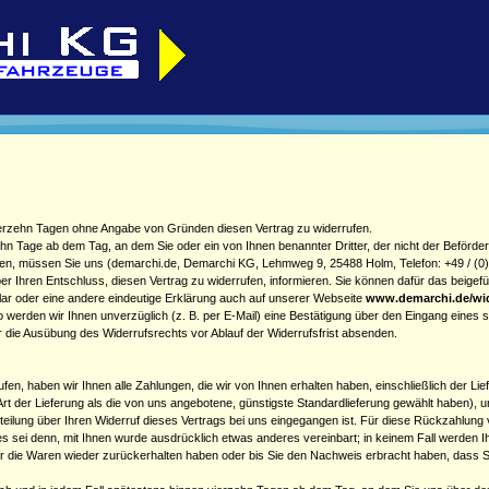
ierzehn Tagen ohne Angabe von Gründen diesen Vertrag zu widerrufen.
zehn Tage ab dem Tag, an dem Sie oder ein von Ihnen benannter Dritter, der nicht der Beförde
n, müssen Sie uns (demarchi.de, Demarchi KG, Lehmweg 9, 25488 Holm, Telefon: +49 / (0)4103
ber Ihren Entschluss, diesen Vertrag zu widerrufen, informieren. Sie können dafür das beige
ar oder eine andere eindeutige Erklärung auch auf unserer Webseite
www.demarchi.de/wid
 werden wir Ihnen unverzüglich (z. B. per E-Mail) eine Bestätigung über den Eingang eines s
er die Ausübung des Widerrufsrechts vor Ablauf der Widerrufsfrist absenden.
fen, haben wir Ihnen alle Zahlungen, die wir von Ihnen erhalten haben, einschließlich der Li
Art der Lieferung als die von uns angebotene, günstigste Standardlieferung gewählt haben),
teilung über Ihren Widerruf dieses Vertrags bei uns eingegangen ist. Für diese Rückzahlung 
es sei denn, mit Ihnen wurde ausdrücklich etwas anderes vereinbart; in keinem Fall werden
r die Waren wieder zurückerhalten haben oder bis Sie den Nachweis erbracht haben, dass 