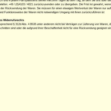
ch und in jedem Fall spätestens binnen vierzehn Tagen ab dem Tag, an dem Sie uns über den
efon: +49 / (0)4103 / 4021 zurückzusenden oder zu übergeben. Die Frist ist gewahrt, wenn 
n der Rücksendung der Waren. Sie müssen für einen etwaigen Wertverlust der Waren nur au
 und Funktionsweise der Waren nicht notwendigen Umgang mit ihnen zurückzuführen ist
es Widerrufsrechts
sprechend § 312d Abs. 4 BGB unter anderem nicht bei Verträgen zur Lieferung von Waren, die
hnitten sind oder die aufgrund ihrer Beschaffenheit nicht für eine Rücksendung geeignet sin