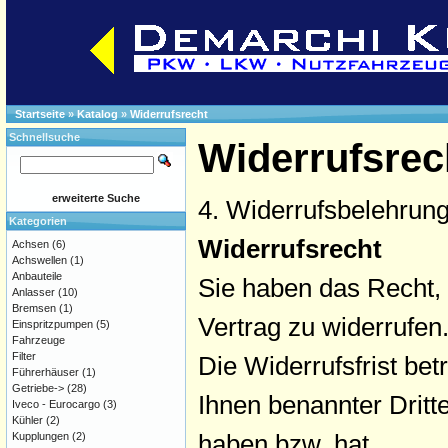
Startseite
»
Katalog
»
Widerrufsrecht
Schnellsuche
Widerrufsrec
erweiterte Suche
4. Widerrufsbelehrun
Kategorien
Widerrufsrecht
Achsen
(6)
Achswellen
(1)
Anbauteile
Sie haben das Recht,
Anlasser
(10)
Bremsen
(1)
Vertrag zu widerrufen
Einspritzpumpen
(5)
Fahrzeuge
Filter
Die Widerrufsfrist be
Führerhäuser
(1)
Getriebe->
(28)
Ihnen benannter Dritt
Iveco - Eurocargo
(3)
Kühler
(2)
haben bzw. hat.
Kupplungen
(2)