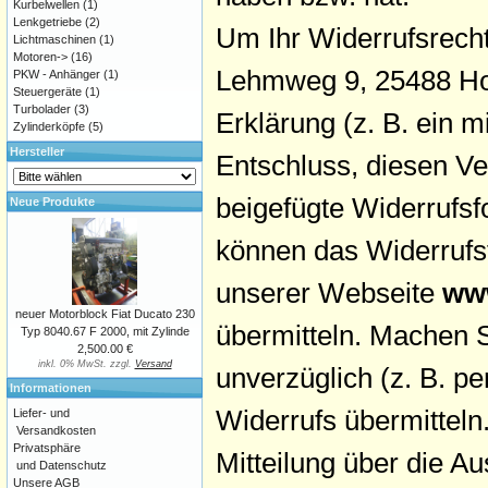
Kurbelwellen
(1)
Lenkgetriebe
(2)
Um Ihr Widerrufsrech
Lichtmaschinen
(1)
Motoren->
(16)
Lehmweg 9, 25488 Holm
PKW - Anhänger
(1)
Steuergeräte
(1)
Turbolader
(3)
Erklärung (z. B. ein m
Zylinderköpfe
(5)
Hersteller
Entschluss, diesen Ve
beigefügte Widerrufsf
Neue Produkte
können das Widerrufsf
unserer Webseite
www
neuer Motorblock Fiat Ducato 230
übermitteln. Machen S
Typ 8040.67 F 2000, mit Zylinde
2,500.00 €
inkl. 0% MwSt. zzgl.
Versand
unverzüglich (z. B. p
Informationen
Widerrufs übermitteln.
Liefer- und
Versandkosten
Privatsphäre
Mitteilung über die A
und Datenschutz
Unsere AGB