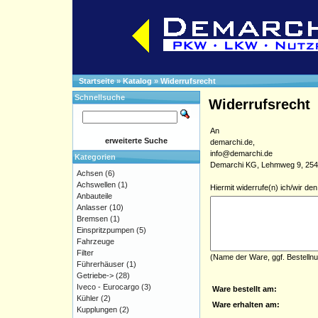
Startseite
»
Katalog
»
Widerrufsrecht
Schnellsuche
Widerrufsrecht
An
erweiterte Suche
demarchi.de,
info@demarchi.de
Kategorien
Demarchi KG, Lehmweg 9, 25488
Achsen
(6)
Achswellen
(1)
Hiermit widerrufe(n) ich/wir d
Anbauteile
Anlasser
(10)
Bremsen
(1)
Einspritzpumpen
(5)
Fahrzeuge
Filter
(Name der Ware, ggf. Bestelln
Führerhäuser
(1)
Getriebe->
(28)
Iveco - Eurocargo
(3)
Ware bestellt am:
Kühler
(2)
Ware erhalten am:
Kupplungen
(2)