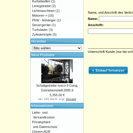
Kurbelwellen
(1)
Lenkgetriebe
(2)
Lichtmaschinen
(1)
Name, und Anschrift des Verbr
Motoren->
(16)
Name:
PKW - Anhänger
(1)
Steuergeräte
(1)
Anschrift:
Turbolader
(3)
Zylinderköpfe
(5)
Hersteller
_________________________
Unterschrift Kunde (nur bei sch
Neue Produkte
Einkauf fortsetzen
Schaltgetriebe Iveco 9 Gang,
Getriebemodell:2895.9
5,355.00 €
inkl. 19% MwSt. zzgl.
Versand
Informationen
Liefer- und
Versandkosten
Privatsphäre
und Datenschutz
Unsere AGB