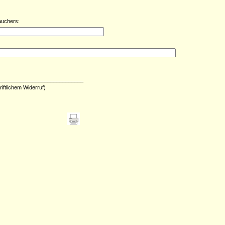
auchers:
____________________________
riftlichem Widerruf)