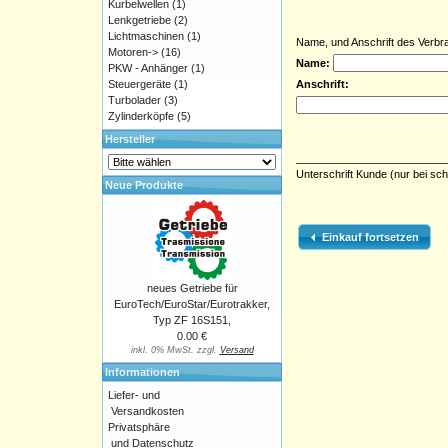
Kurbelwellen
(1)
Lenkgetriebe
(2)
Lichtmaschinen
(1)
Name, und Anschrift des Verbr
Motoren->
(16)
Name:
PKW - Anhänger
(1)
Steuergeräte
(1)
Anschrift:
Turbolader
(3)
Zylinderköpfe
(5)
Hersteller
_________________________
Unterschrift Kunde (nur bei sch
Neue Produkte
Einkauf fortsetzen
neues Getriebe für
EuroTech/EuroStar/Eurotrakker,
Typ ZF 16S151,
0.00 €
inkl. 0% MwSt. zzgl.
Versand
Informationen
Liefer- und
Versandkosten
Privatsphäre
und Datenschutz