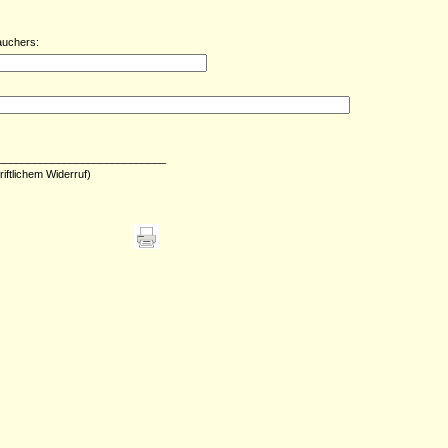
auchers:
____________________________
riftlichem Widerruf)