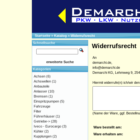
Startseite
»
Katalog
»
Widerrufsrecht
Schnellsuche
Widerrufsrecht
An
erweiterte Suche
demarchi.de,
info@demarchi.de
Kategorien
Demarchi KG, Lehmweg 9, 25488
Achsen
(6)
Achswellen
(1)
Hiermit widerrufe(n) ich/wir d
Anbauteile
Anlasser
(10)
Bremsen
(1)
Einspritzpumpen
(5)
Fahrzeuge
Filter
(Name der Ware, ggf. Bestelln
Führerhäuser
(1)
Getriebe->
(28)
Iveco - Eurocargo
(3)
Ware bestellt am:
Kühler
(2)
Ware erhalten am:
Kupplungen
(2)