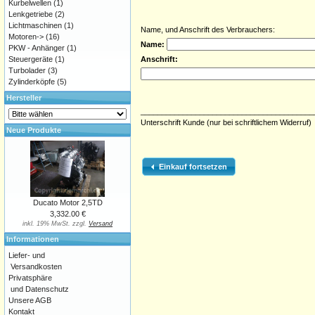
Kurbelwellen
(1)
Lenkgetriebe
(2)
Lichtmaschinen
(1)
Name, und Anschrift des Verbrauchers:
Motoren->
(16)
Name:
PKW - Anhänger
(1)
Steuergeräte
(1)
Anschrift:
Turbolader
(3)
Zylinderköpfe
(5)
Hersteller
_________________________________________
Unterschrift Kunde (nur bei schriftlichem Widerruf)
Neue Produkte
Einkauf fortsetzen
Ducato Motor 2,5TD
3,332.00 €
inkl. 19% MwSt. zzgl.
Versand
Informationen
Liefer- und
Versandkosten
Privatsphäre
und Datenschutz
Unsere AGB
Kontakt