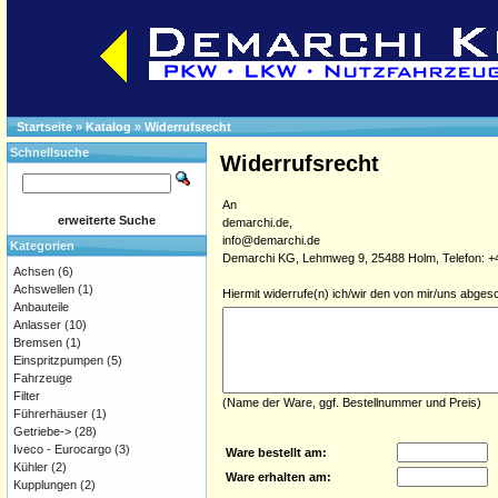
Startseite
»
Katalog
»
Widerrufsrecht
Schnellsuche
Widerrufsrecht
An
erweiterte Suche
demarchi.de,
info@demarchi.de
Kategorien
Demarchi KG, Lehmweg 9, 25488 Holm, Telefon: +4
Achsen
(6)
Achswellen
(1)
Hiermit widerrufe(n) ich/wir den von mir/uns abges
Anbauteile
Anlasser
(10)
Bremsen
(1)
Einspritzpumpen
(5)
Fahrzeuge
Filter
(Name der Ware, ggf. Bestellnummer und Preis)
Führerhäuser
(1)
Getriebe->
(28)
Iveco - Eurocargo
(3)
Ware bestellt am:
Kühler
(2)
Ware erhalten am:
Kupplungen
(2)