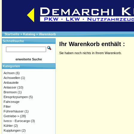
Startseite
»
Katalog
»
Warenkorb
Schnellsuche
Ihr Warenkorb enthält :
Sie haben noch nichts in Ihrem Warenkorb.
erweiterte Suche
Kategorien
Achsen
(6)
Achswellen
(1)
Anbauteile
Anlasser
(10)
Bremsen
(1)
Einspritzpumpen
(5)
Fahrzeuge
Filter
Führerhäuser
(1)
Getriebe->
(28)
Iveco - Eurocargo
(3)
Kühler
(2)
Kupplungen
(2)