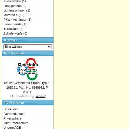
Kurbelwellen
(1)
Lenkgetriebe
(2)
Lichtmaschinen
(1)
Motoren->
(16)
PKW - Anhänger
(1)
Steuergeräte
(1)
Turbolader
(3)
Zylinderköpfe
(5)
Hersteller
Neue Produkte
neues Getriebe für Stralis, Typ ZF
16S221, Part. No. 8869932, Pr
0.00 €
inkl. 0% MwSt. zzgl.
Versand
Informationen
Liefer- und
Versandkosten
Privatsphäre
und Datenschutz
Unsere AGB