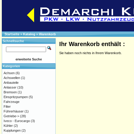
Startseite
»
Katalog
»
Warenkorb
Schnellsuche
Ihr Warenkorb enthält :
Sie haben noch nichts in Ihrem Warenkorb.
erweiterte Suche
Kategorien
Achsen
(6)
Achswellen
(1)
Anbauteile
Anlasser
(10)
Bremsen
(1)
Einspritzpumpen
(5)
Fahrzeuge
Filter
Führerhäuser
(1)
Getriebe->
(28)
Iveco - Eurocargo
(3)
Kühler
(2)
Kupplungen
(2)