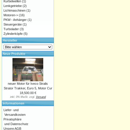
Kurbelwellen
(1)
Lenkgetriebe
(2)
Lichtmaschinen
(1)
Motoren->
(16)
PKW - Anhänger
(1)
Steuergeräte
(1)
Turbolader
(3)
Zylinderköpfe
(5)
Hersteller
Neue Produkte
neuer Motor für Iveco Stralis
Strator Trakker, Euro 5, Motor Cur
18,500.00 €
inkl. 0% MwSt. zzgl.
Versand
Informationen
Liefer- und
Versandkosten
Privatsphäre
und Datenschutz
Unsere AGB