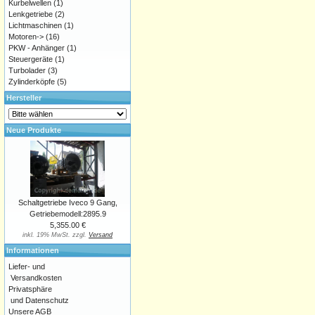
Kurbelwellen
(1)
Lenkgetriebe
(2)
Lichtmaschinen
(1)
Motoren->
(16)
PKW - Anhänger
(1)
Steuergeräte
(1)
Turbolader
(3)
Zylinderköpfe
(5)
Hersteller
Neue Produkte
Schaltgetriebe Iveco 9 Gang,
Getriebemodell:2895.9
5,355.00 €
inkl. 19% MwSt. zzgl.
Versand
Informationen
Liefer- und
Versandkosten
Privatsphäre
und Datenschutz
Unsere AGB