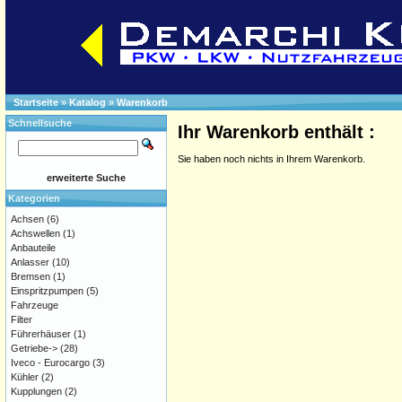
Startseite
»
Katalog
»
Warenkorb
Schnellsuche
Ihr Warenkorb enthält :
Sie haben noch nichts in Ihrem Warenkorb.
erweiterte Suche
Kategorien
Achsen
(6)
Achswellen
(1)
Anbauteile
Anlasser
(10)
Bremsen
(1)
Einspritzpumpen
(5)
Fahrzeuge
Filter
Führerhäuser
(1)
Getriebe->
(28)
Iveco - Eurocargo
(3)
Kühler
(2)
Kupplungen
(2)