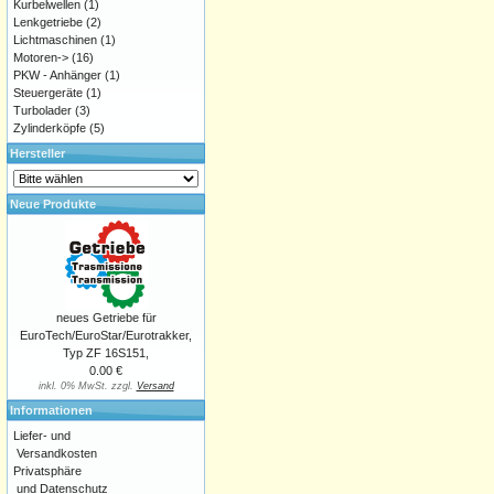
Kurbelwellen
(1)
Lenkgetriebe
(2)
Lichtmaschinen
(1)
Motoren->
(16)
PKW - Anhänger
(1)
Steuergeräte
(1)
Turbolader
(3)
Zylinderköpfe
(5)
Hersteller
Neue Produkte
neues Getriebe für
EuroTech/EuroStar/Eurotrakker,
Typ ZF 16S151,
0.00 €
inkl. 0% MwSt. zzgl.
Versand
Informationen
Liefer- und
Versandkosten
Privatsphäre
und Datenschutz