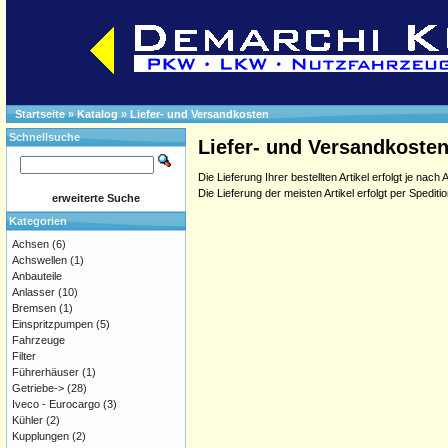
Startseite
»
Katalog
»
Liefer- und Versandkosten
Schnellsuche
Liefer- und Versandkoste
Die Lieferung Ihrer bestellten Artikel erfolgt je nach
Die Lieferung der meisten Artikel erfolgt per Spedi
erweiterte Suche
Kategorien
Achsen
(6)
Achswellen
(1)
Anbauteile
Anlasser
(10)
Bremsen
(1)
Einspritzpumpen
(5)
Fahrzeuge
Filter
Führerhäuser
(1)
Getriebe->
(28)
Iveco - Eurocargo
(3)
Kühler
(2)
Kupplungen
(2)