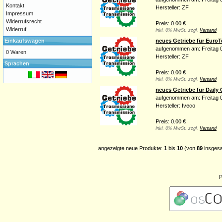
Kontakt
Hersteller: ZF
Impressum
Widerrufsrecht
Preis: 0.00 €
Widerruf
inkl. 0% MwSt. zzgl.
Versand
Einkaufswagen
neues Getriebe für EuroT
aufgenommen am: Freitag 0
0 Waren
Hersteller: ZF
Sprachen
Preis: 0.00 €
inkl. 0% MwSt. zzgl.
Versand
neues Getriebe für Daily 
aufgenommen am: Freitag 0
Hersteller: Iveco
Preis: 0.00 €
inkl. 0% MwSt. zzgl.
Versand
angezeigte neue Produkte:
1
bis
10
(von
89
insges