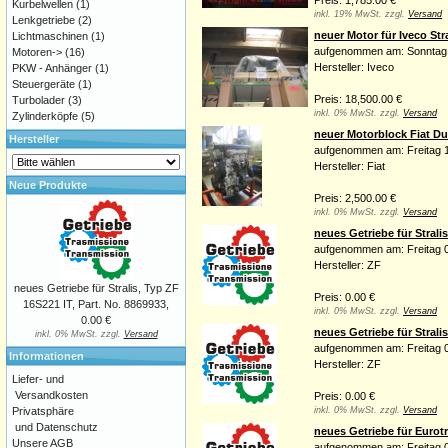
Preis: 1,785.00 €
Kurbelwellen
(1)
inkl. 19% MwSt. zzgl.
Versand
Lenkgetriebe
(2)
neuer Motor für Iveco Stra
Lichtmaschinen
(1)
aufgenommen am: Sonntag
Motoren->
(16)
Hersteller: Iveco
PKW - Anhänger
(1)
Steuergeräte
(1)
Preis: 18,500.00 €
Turbolader
(3)
inkl. 0% MwSt. zzgl.
Versand
Zylinderköpfe
(5)
neuer Motorblock Fiat Du
Hersteller
aufgenommen am: Freitag 1
Hersteller: Fiat
Neue Produkte
Preis: 2,500.00 €
inkl. 0% MwSt. zzgl.
Versand
neues Getriebe für Stralis
aufgenommen am: Freitag 0
Hersteller: ZF
neues Getriebe für Stralis, Typ ZF
Preis: 0.00 €
16S221 IT, Part. No. 8869933,
inkl. 0% MwSt. zzgl.
Versand
0.00 €
neues Getriebe für Stralis
inkl. 0% MwSt. zzgl.
Versand
aufgenommen am: Freitag 0
Informationen
Hersteller: ZF
Liefer- und
Versandkosten
Preis: 0.00 €
Privatsphäre
inkl. 0% MwSt. zzgl.
Versand
und Datenschutz
neues Getriebe für Eurotr
Unsere AGB
aufgenommen am: Freitag 0