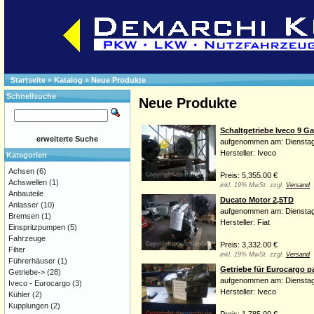
Startseite
»
Katalog
»
Neue Produkte
Schnellsuche
Neue Produkte
Schaltgetriebe Iveco 9 G
erweiterte Suche
aufgenommen am: Dienstag
Hersteller: Iveco
Kategorien
Achsen
(6)
Preis: 5,355.00 €
Achswellen
(1)
inkl. 19% MwSt. zzgl.
Versand
Anbauteile
Ducato Motor 2,5TD
Anlasser
(10)
aufgenommen am: Dienstag
Bremsen
(1)
Hersteller: Fiat
Einspritzpumpen
(5)
Fahrzeuge
Preis: 3,332.00 €
Filter
inkl. 19% MwSt. zzgl.
Versand
Führerhäuser
(1)
Getriebe für Eurocargo p
Getriebe->
(28)
aufgenommen am: Dienstag
Iveco - Eurocargo
(3)
Hersteller: Iveco
Kühler
(2)
Kupplungen
(2)