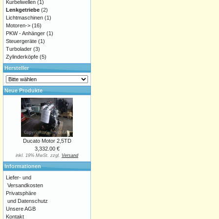
Kurbelwellen
(1)
Lenkgetriebe
(2)
Lichtmaschinen
(1)
Motoren->
(16)
PKW - Anhänger
(1)
Steuergeräte
(1)
Turbolader
(3)
Zylinderköpfe
(5)
Hersteller
Neue Produkte
Ducato Motor 2,5TD
3,332.00 €
inkl. 19% MwSt. zzgl.
Versand
Informationen
Liefer- und
Versandkosten
Privatsphäre
und Datenschutz
Unsere AGB
Kontakt