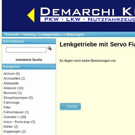
Startseite
»
Katalog
»
Lenkgetriebe
»
»
Meinungen
Schnellsuche
Lenkgetriebe mit Servo Fi
erweiterte Suche
Es liegen noch keine Bewertungen vor.
Kategorien
Achsen
(6)
Achswellen
(1)
Anbauteile
Anlasser
(10)
Bremsen
(1)
Einspritzpumpen
(5)
Fahrzeuge
Zurück
Filter
Führerhäuser
(1)
Getriebe->
(28)
Iveco - Eurocargo
(3)
Kühler
(2)
Kupplungen
(2)