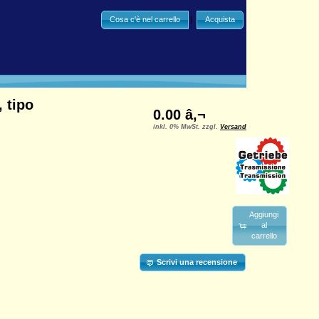
Cosa c'è nel carrello
|
Acquista
 tipo
0.00 â‚¬
inkl. 0% MwSt. zzgl.
Versand
Aggiungi
al
carrello
Scrivi una recensione