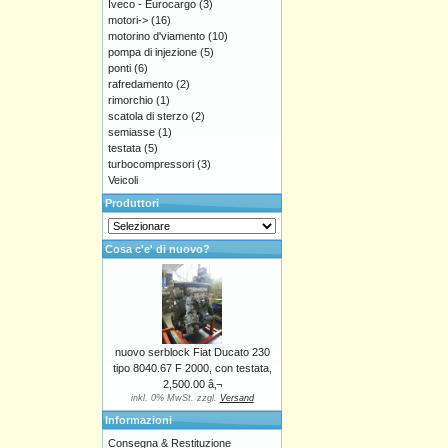
Iveco - Eurocargo
(3)
motori->
(16)
motorino d'viamento
(10)
pompa di injezione
(5)
ponti
(6)
rafredamento
(2)
rimorchio
(1)
scatola di sterzo
(2)
semiasse
(1)
testata
(5)
turbocompressori
(3)
Veicoli
Produttori
Cosa c'e' di nuovo?
nuovo serblock Fiat Ducato 230
tipo 8040.67 F 2000, con testata,
2,500.00 â‚¬
inkl. 0% MwSt. zzgl.
Versand
Informazioni
Consegna & Restituzione