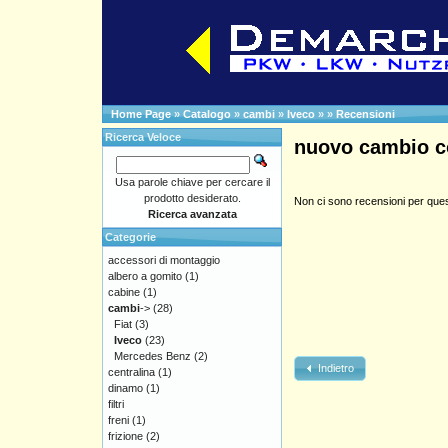
Home Page
»
Catalogo
»
cambi
»
Iveco
»
»
Recensioni
Ricerca Veloce
nuovo cambio co
Usa parole chiave per cercare il
prodotto desiderato.
Non ci sono recensioni per ques
Ricerca avanzata
Categorie
accessori di montaggio
albero a gomito
(1)
cabine
(1)
cambi
->
(28)
Fiat
(3)
Iveco
(23)
Mercedes Benz
(2)
Indietro
centralina
(1)
dinamo
(1)
filtri
freni
(1)
frizione
(2)