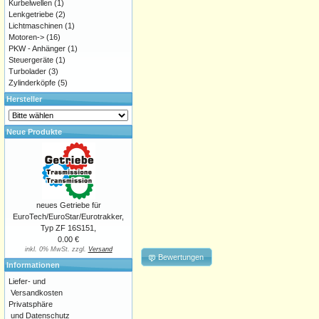
Kurbelwellen
(1)
Lenkgetriebe
(2)
Lichtmaschinen
(1)
Motoren->
(16)
PKW - Anhänger
(1)
Steuergeräte
(1)
Turbolader
(3)
Zylinderköpfe
(5)
Hersteller
Neue Produkte
neues Getriebe für
EuroTech/EuroStar/Eurotrakker,
Typ ZF 16S151,
0.00 €
inkl. 0% MwSt. zzgl.
Versand
Bewertungen
Informationen
Liefer- und
Versandkosten
Privatsphäre
und Datenschutz