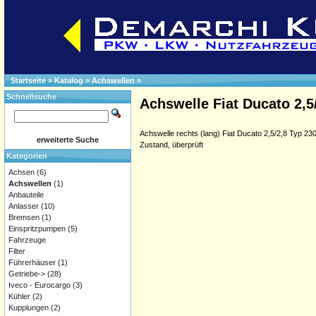
Startseite
»
Katalog
»
Achswellen
»
Schnellsuche
Achswelle Fiat Ducato 2,5
Achswelle rechts (lang) Fiat Ducato 2,5/2,8 Typ 23
erweiterte Suche
Zustand, überprüft
Kategorien
Achsen
(6)
Achswellen
(1)
Anbauteile
Anlasser
(10)
Bremsen
(1)
Einspritzpumpen
(5)
Fahrzeuge
Filter
Führerhäuser
(1)
Getriebe->
(28)
Iveco - Eurocargo
(3)
Kühler
(2)
Kupplungen
(2)