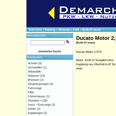
Startseite
»
Katalog
»
Motoren
»
FIAT
»
8140.47-moto
Schnellsuche
Ducato Motor 2
[8140.47-moto]
erweiterte Suche
Ducato Motor 2,5TD
Kategorien
Motor: 8140.47 komplett ohne
Achsen
(6)
Kupplung neu Überholt in AT für
Achswellen
(1)
netto
Anbauteile
Anlasser
(10)
Bremsen
(1)
Einspritzpumpen
(5)
Fahrzeuge
Filter
Führerhäuser
(1)
Getriebe->
(28)
Iveco - Eurocargo
(3)
Kühler
(2)
Kupplungen
(2)