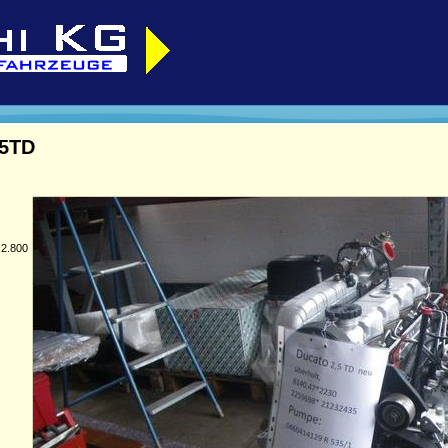
,5TD
 2.800