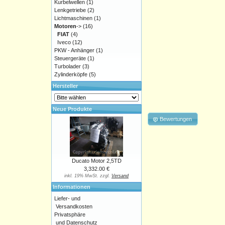
Kurbelwellen
(1)
Lenkgetriebe
(2)
Lichtmaschinen
(1)
Motoren
->
(16)
FIAT
(4)
Iveco
(12)
PKW - Anhänger
(1)
Steuergeräte
(1)
Turbolader
(3)
Zylinderköpfe
(5)
Hersteller
Neue Produkte
Bewertungen
Ducato Motor 2,5TD
3,332.00 €
inkl. 19% MwSt. zzgl.
Versand
Informationen
Liefer- und
Versandkosten
Privatsphäre
und Datenschutz