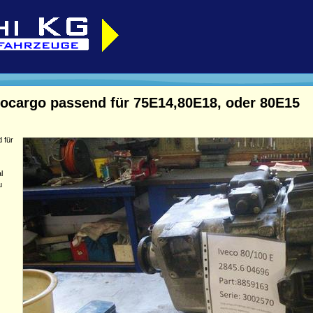
rocargo passend für 75E14,80E18, oder 80E15
 für
l
u