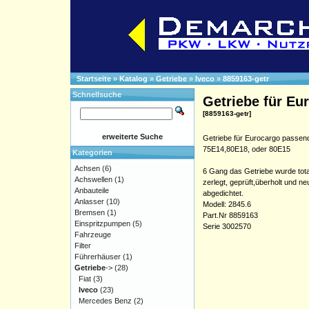
Startseite
»
Katalog
»
Getriebe
»
Iveco
»
8859163-getr
Schnellsuche
Getriebe für Eu
[8859163-getr]
erweiterte Suche
Getriebe für Eurocargo passend
75E14,80E18, oder 80E15
Kategorien
Achsen
(6)
6 Gang das Getriebe wurde tota
Achswellen
(1)
zerlegt, geprüft,überholt und ne
Anbauteile
abgedichtet.
Anlasser
(10)
Modell: 2845.6
Bremsen
(1)
Part.Nr 8859163
Einspritzpumpen
(5)
Serie 3002570
Fahrzeuge
Filter
Führerhäuser
(1)
Getriebe
->
(28)
Fiat
(3)
Iveco
(23)
Mercedes Benz
(2)