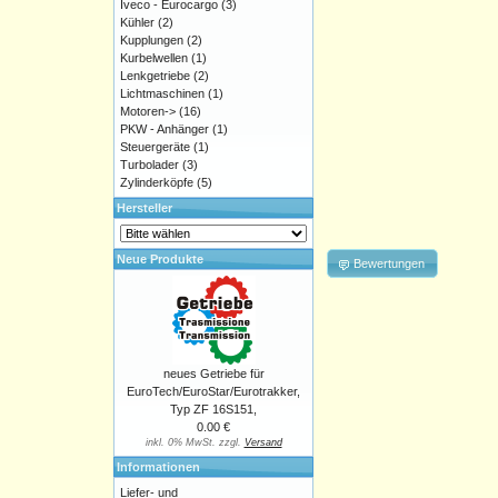
Iveco - Eurocargo
(3)
Kühler
(2)
Kupplungen
(2)
Kurbelwellen
(1)
Lenkgetriebe
(2)
Lichtmaschinen
(1)
Motoren->
(16)
PKW - Anhänger
(1)
Steuergeräte
(1)
Turbolader
(3)
Zylinderköpfe
(5)
Hersteller
Neue Produkte
Bewertungen
neues Getriebe für
EuroTech/EuroStar/Eurotrakker,
Typ ZF 16S151,
0.00 €
inkl. 0% MwSt. zzgl.
Versand
Informationen
Liefer- und