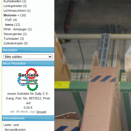
Kurbelwellen
(1)
Lenkgetriebe
(2)
Lichtmaschinen
(1)
Motoren
->
(16)
FIAT
(4)
Iveco
(12)
PKW - Anhänger
(1)
Steuergeräte
(1)
Turbolader
(3)
Zylinderköpfe
(5)
Hersteller
Neue Produkte
neues Getriebe für Daily C 5-
Gang, Part. No. 8872512, Preis
auf
0.00 €
inkl. 0% MwSt. zzgl.
Versand
Informationen
Liefer- und
Versandkosten