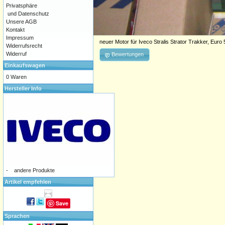
Privatsphäre
und Datenschutz
Unsere AGB
Kontakt
Impressum
neuer Motor für Iveco Stralis Strator Trakker, Eur
Widerrufsrecht
Widerruf
Bewertungen
Einkaufswagen
0 Waren
Hersteller Info
-
andere Produkte
Artikel empfehlen
Save
Sprachen