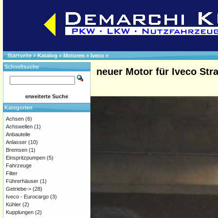
Startseite
»
Katalog
»
Motoren
»
Iveco
»
Schnellsuche
neuer Motor für Iveco Stra
erweiterte Suche
Kategorien
Achsen
(6)
Achswellen
(1)
Anbauteile
Anlasser
(10)
Bremsen
(1)
Einspritzpumpen
(5)
Fahrzeuge
Filter
Führerhäuser
(1)
Getriebe->
(28)
Iveco - Eurocargo
(3)
Kühler
(2)
Kupplungen
(2)