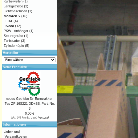
Kurbelwellen
(1)
Lenkgetriebe
(2)
Lichtmaschinen
(1)
Motoren
->
(16)
FIAT
(4)
Iveco
(12)
PKW - Anhänger
(1)
Steuergeräte
(1)
Turbolader
(3)
Zylinderköpfe
(5)
Hersteller
Neue Produkte
neues Getriebe für Eurotrakker,
Typ ZF 16S221 DD+SS, Part. No.
8
0.00 €
inkl. 0% MwSt. zzgl.
Versand
Informationen
Liefer- und
Versandkosten