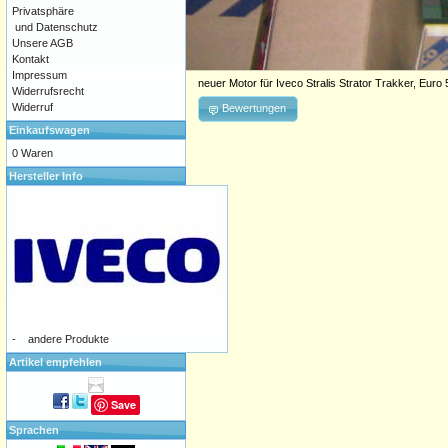
Privatsphäre
und Datenschutz
Unsere AGB
Kontakt
Impressum
neuer Motor für Iveco Stralis Strator Trakker, Eur
Widerrufsrecht
Widerruf
Bewertungen
Einkaufswagen
0 Waren
Hersteller Info
-
andere Produkte
Artikel empfehlen
Save
Sprachen