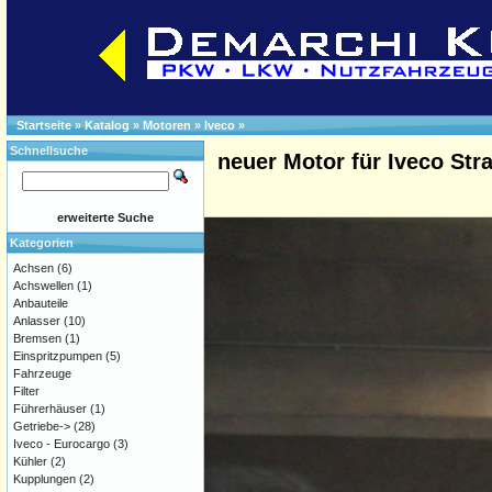
Startseite
»
Katalog
»
Motoren
»
Iveco
»
Schnellsuche
neuer Motor für Iveco Stra
erweiterte Suche
Kategorien
Achsen
(6)
Achswellen
(1)
Anbauteile
Anlasser
(10)
Bremsen
(1)
Einspritzpumpen
(5)
Fahrzeuge
Filter
Führerhäuser
(1)
Getriebe->
(28)
Iveco - Eurocargo
(3)
Kühler
(2)
Kupplungen
(2)