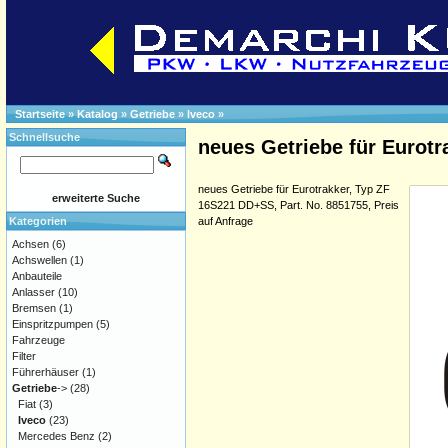
Startseite
»
Katalog
»
Getriebe
»
Iveco
»
Schnellsuche
neues Getriebe für Eurotr
neues Getriebe für Eurotrakker, Typ ZF
erweiterte Suche
16S221 DD+SS, Part. No. 8851755, Preis
Kategorien
auf Anfrage
Achsen
(6)
Achswellen
(1)
Anbauteile
Anlasser
(10)
Bremsen
(1)
Einspritzpumpen
(5)
Fahrzeuge
Filter
Führerhäuser
(1)
Getriebe
->
(28)
Fiat
(3)
Iveco
(23)
Mercedes Benz
(2)