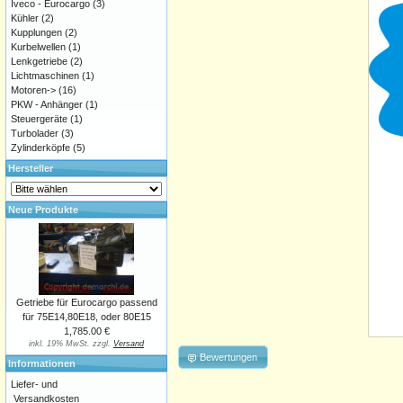
Iveco - Eurocargo
(3)
Kühler
(2)
Kupplungen
(2)
Kurbelwellen
(1)
Lenkgetriebe
(2)
Lichtmaschinen
(1)
Motoren->
(16)
PKW - Anhänger
(1)
Steuergeräte
(1)
Turbolader
(3)
Zylinderköpfe
(5)
Hersteller
Neue Produkte
Getriebe für Eurocargo passend
für 75E14,80E18, oder 80E15
1,785.00 €
inkl. 19% MwSt. zzgl.
Versand
Bewertungen
Informationen
Liefer- und
Versandkosten