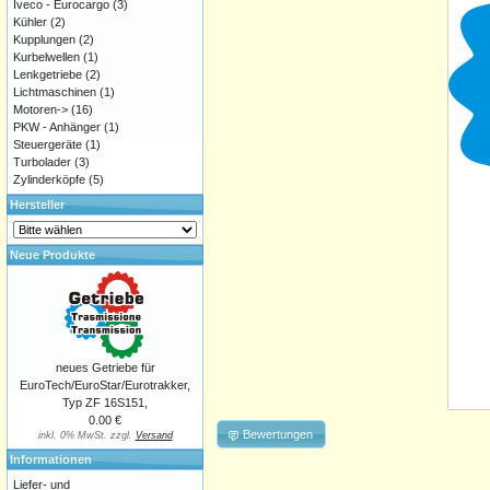
Iveco - Eurocargo
(3)
Kühler
(2)
Kupplungen
(2)
Kurbelwellen
(1)
Lenkgetriebe
(2)
Lichtmaschinen
(1)
Motoren->
(16)
PKW - Anhänger
(1)
Steuergeräte
(1)
Turbolader
(3)
Zylinderköpfe
(5)
Hersteller
Neue Produkte
neues Getriebe für
EuroTech/EuroStar/Eurotrakker,
Typ ZF 16S151,
0.00 €
Bewertungen
inkl. 0% MwSt. zzgl.
Versand
Informationen
Liefer- und