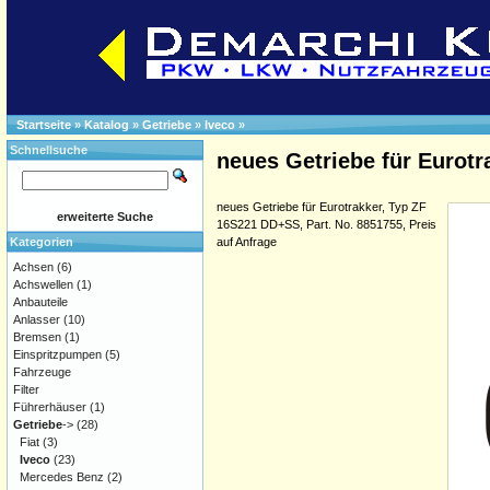
Startseite
»
Katalog
»
Getriebe
»
Iveco
»
Schnellsuche
neues Getriebe für Eurotr
neues Getriebe für Eurotrakker, Typ ZF
erweiterte Suche
16S221 DD+SS, Part. No. 8851755, Preis
Kategorien
auf Anfrage
Achsen
(6)
Achswellen
(1)
Anbauteile
Anlasser
(10)
Bremsen
(1)
Einspritzpumpen
(5)
Fahrzeuge
Filter
Führerhäuser
(1)
Getriebe
->
(28)
Fiat
(3)
Iveco
(23)
Mercedes Benz
(2)