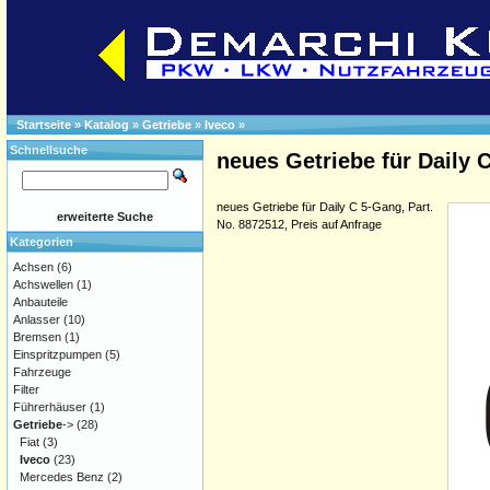
Startseite
»
Katalog
»
Getriebe
»
Iveco
»
Schnellsuche
neues Getriebe für Daily C
neues Getriebe für Daily C 5-Gang, Part.
erweiterte Suche
No. 8872512, Preis auf Anfrage
Kategorien
Achsen
(6)
Achswellen
(1)
Anbauteile
Anlasser
(10)
Bremsen
(1)
Einspritzpumpen
(5)
Fahrzeuge
Filter
Führerhäuser
(1)
Getriebe
->
(28)
Fiat
(3)
Iveco
(23)
Mercedes Benz
(2)