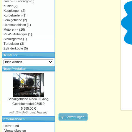
Iveco - Eurocargo
(3)
Kühler
(2)
Kupplungen
(2)
Kurbelwellen
(1)
Lenkgetriebe
(2)
Lichtmaschinen
(1)
Motoren->
(16)
PKW - Anhänger
(1)
Steuergeräte
(1)
Turbolader
(3)
Zylinderköpfe
(5)
Hersteller
Neue Produkte
Schaltgetriebe Iveco 9 Gang,
Getriebemodell:2895.9
5,355.00 €
inkl. 19% MwSt. zzgl.
Versand
Bewertungen
Informationen
Liefer- und
Versandkosten