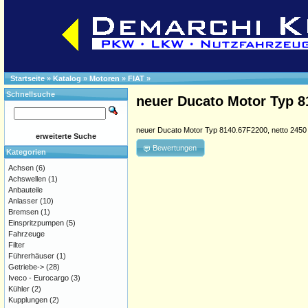
Startseite
»
Katalog
»
Motoren
»
FIAT
»
Schnellsuche
neuer Ducato Motor Typ 8
neuer Ducato Motor Typ 8140.67F2200, netto 2450
erweiterte Suche
Bewertungen
Kategorien
Achsen
(6)
Achswellen
(1)
Anbauteile
Anlasser
(10)
Bremsen
(1)
Einspritzpumpen
(5)
Fahrzeuge
Filter
Führerhäuser
(1)
Getriebe->
(28)
Iveco - Eurocargo
(3)
Kühler
(2)
Kupplungen
(2)