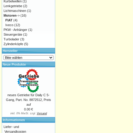
Kurbelwellen
(1)
Lenkgetriebe
(2)
Lichtmaschinen
(1)
Motoren
->
(16)
FIAT
(4)
Iveco
(12)
PKW - Anhänger
(1)
Steuergeräte
(1)
Turbolader
(3)
Zylinderköpfe
(5)
Hersteller
Neue Produkte
neues Getriebe für Daily C 5-
Gang, Part. No. 8872512, Preis
auf
0.00 €
inkl. 0% MwSt. zzgl.
Versand
Informationen
Liefer- und
Versandkosten