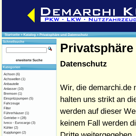
Startseite
»
Katalog
»
Privatsphäre und Datenschutz
Schnellsuche
Privatsphäre
erweiterte Suche
Datenschutz
Kategorien
Achsen
(6)
Achswellen
(1)
Anbauteile
Wir, die demarchi.de 
Anlasser
(10)
Bremsen
(1)
halten uns strikt an
Einspritzpumpen
(5)
Fahrzeuge
Filter
werden auf dieser We
Führerhäuser
(1)
Getriebe->
(28)
keinem Fall werden d
Iveco - Eurocargo
(3)
Kühler
(2)
Dritte weitergegeben.
Kupplungen
(2)