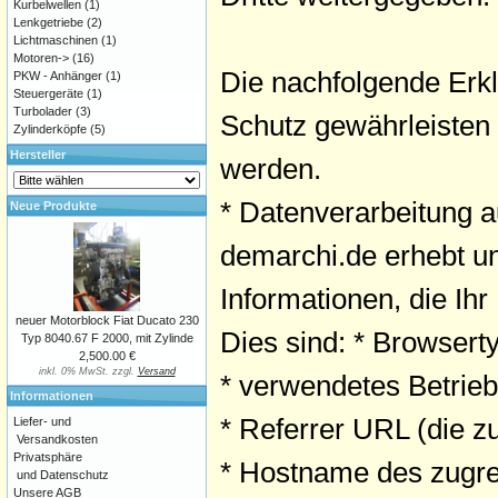
Kurbelwellen
(1)
Lenkgetriebe
(2)
Lichtmaschinen
(1)
Motoren->
(16)
Die nachfolgende Erkl
PKW - Anhänger
(1)
Steuergeräte
(1)
Turbolader
(3)
Schutz gewährleisten
Zylinderköpfe
(5)
Hersteller
werden.
* Datenverarbeitung au
Neue Produkte
demarchi.de erhebt un
Informationen, die Ihr
neuer Motorblock Fiat Ducato 230
Dies sind: * Browserty
Typ 8040.67 F 2000, mit Zylinde
2,500.00 €
inkl. 0% MwSt. zzgl.
Versand
* verwendetes Betrie
Informationen
* Referrer URL (die z
Liefer- und
Versandkosten
Privatsphäre
* Hostname des zugre
und Datenschutz
Unsere AGB