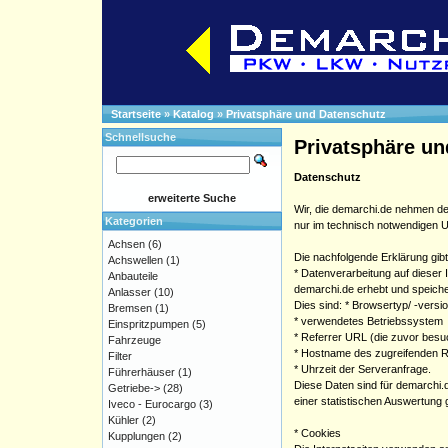
Startseite
»
Katalog
»
Privatsphäre und Datenschutz
Schnellsuche
Privatsphäre un
Datenschutz
erweiterte Suche
Wir, die demarchi.de nehmen de
Kategorien
nur im technisch notwendigen U
Achsen
(6)
Die nachfolgende Erklärung gib
Achswellen
(1)
* Datenverarbeitung auf dieser I
Anbauteile
demarchi.de erhebt und speicher
Anlasser
(10)
Dies sind: * Browsertyp/ -versi
Bremsen
(1)
* verwendetes Betriebssystem
Einspritzpumpen
(5)
* Referrer URL (die zuvor besu
Fahrzeuge
* Hostname des zugreifenden R
Filter
* Uhrzeit der Serveranfrage.
Führerhäuser
(1)
Diese Daten sind für demarchi
Getriebe->
(28)
einer statistischen Auswertung 
Iveco - Eurocargo
(3)
Kühler
(2)
* Cookies
Kupplungen
(2)