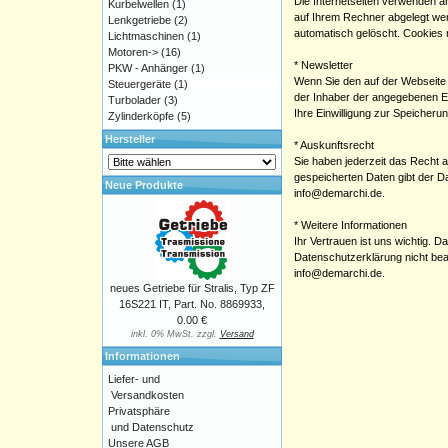
Die Internetseiten verwenden an
Kurbelwellen
(1)
auf Ihrem Rechner abgelegt wer
Lenkgetriebe
(2)
automatisch gelöscht. Cookies 
Lichtmaschinen
(1)
Motoren->
(16)
* Newsletter
PKW - Anhänger
(1)
Wenn Sie den auf der Webseite 
Steuergeräte
(1)
der Inhaber der angegebenen Em
Turbolader
(3)
Ihre Einwilligung zur Speicher
Zylinderköpfe
(5)
Hersteller
* Auskunftsrecht
Sie haben jederzeit das Recht 
gespeicherten Daten gibt der D
Neue Produkte
info@demarchi.de.
* Weitere Informationen
Ihr Vertrauen ist uns wichtig.
Datenschutzerklärung nicht bea
info@demarchi.de.
neues Getriebe für Stralis, Typ ZF
16S221 IT, Part. No. 8869933,
0.00 €
inkl. 0% MwSt. zzgl.
Versand
Informationen
Liefer- und
Versandkosten
Privatsphäre
und Datenschutz
Unsere AGB