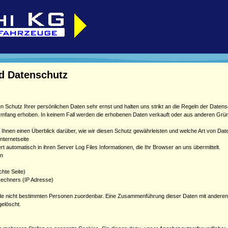
d Datenschutz
n Schutz Ihrer persönlichen Daten sehr ernst und halten uns strikt an die Regeln der Dat
mfang erhoben. In keinem Fall werden die erhobenen Daten verkauft oder aus anderen Grün
t Ihnen einen Überblick darüber, wie wir diesen Schutz gewährleisten und welche Art von 
nternetseite
t automatisch in ihren Server Log Files Informationen, die Ihr Browser an uns übermittelt.
on
chte Seite)
echners (IP Adresse)
.de nicht bestimmten Personen zuordenbar. Eine Zusammenführung dieser Daten mit andere
gelöscht.