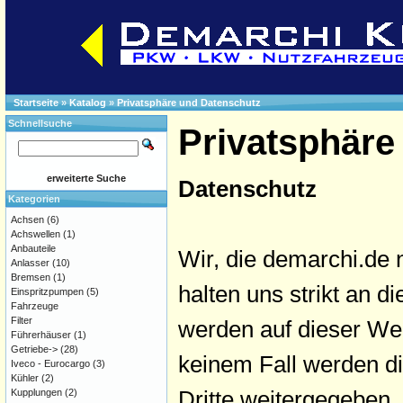
Startseite
»
Katalog
»
Privatsphäre und Datenschutz
Schnellsuche
Privatsphäre
erweiterte Suche
Datenschutz
Kategorien
Achsen
(6)
Achswellen
(1)
Anbauteile
Wir, die demarchi.de 
Anlasser
(10)
Bremsen
(1)
halten uns strikt an
Einspritzpumpen
(5)
Fahrzeuge
Filter
werden auf dieser We
Führerhäuser
(1)
Getriebe->
(28)
keinem Fall werden d
Iveco - Eurocargo
(3)
Kühler
(2)
Dritte weitergegeben.
Kupplungen
(2)