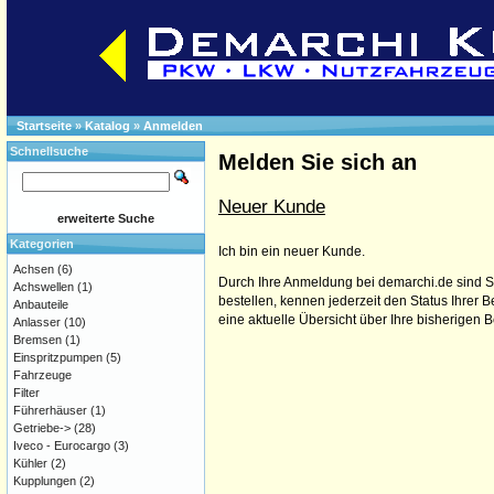
Startseite
»
Katalog
»
Anmelden
Schnellsuche
Melden Sie sich an
Neuer Kunde
erweiterte Suche
Kategorien
Ich bin ein neuer Kunde.
Achsen
(6)
Durch Ihre Anmeldung bei demarchi.de sind Si
Achswellen
(1)
bestellen, kennen jederzeit den Status Ihrer
Anbauteile
eine aktuelle Übersicht über Ihre bisherigen 
Anlasser
(10)
Bremsen
(1)
Einspritzpumpen
(5)
Fahrzeuge
Filter
Führerhäuser
(1)
Getriebe->
(28)
Iveco - Eurocargo
(3)
Kühler
(2)
Kupplungen
(2)