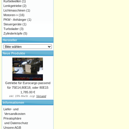
Kurbelwellen
(1)
Lenkgetriebe
(2)
Lichtmaschinen
(1)
Motoren->
(16)
PKW - Anhänger
(1)
Steuergeräte
(1)
Turbolader
(3)
Zylinderköpfe
(5)
Hersteller
Neue Produkte
Getriebe für Eurocargo passend
für 75E14,80E18, oder 80E15
1,785.00 €
inkl. 19% MwSt. zzgl.
Versand
Informationen
Liefer- und
Versandkosten
Privatsphäre
und Datenschutz
Unsere AGB