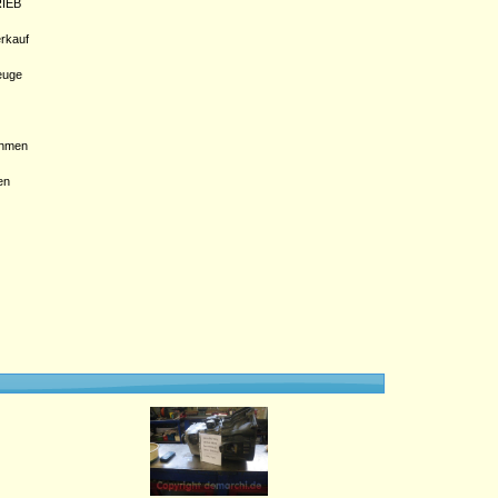
IEB
rkauf
euge
hmen
en