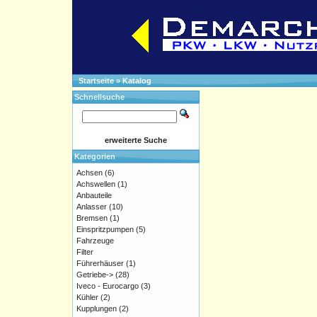
Startseite
»
Katalog
Schnellsuche
erweiterte Suche
Kategorien
Achsen
(6)
Achswellen
(1)
Anbauteile
Anlasser
(10)
Bremsen
(1)
Einspritzpumpen
(5)
Fahrzeuge
Filter
Führerhäuser
(1)
Getriebe->
(28)
Iveco - Eurocargo
(3)
Kühler
(2)
Kupplungen
(2)