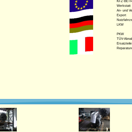
KFZ-BETR
Werkstatt
An- und Ve
Export
Nutzfahrz
LKW
PKW
TÜV-Abna
Ersatzteile
Reparatur