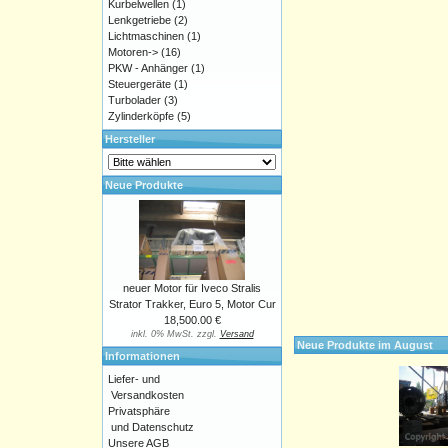
Kurbelwellen
(1)
Lenkgetriebe
(2)
Lichtmaschinen
(1)
Motoren->
(16)
PKW - Anhänger
(1)
Steuergeräte
(1)
Turbolader
(3)
Zylinderköpfe
(5)
Hersteller
Neue Produkte
neuer Motor für Iveco Stralis
Strator Trakker, Euro 5, Motor Cur
18,500.00 €
inkl. 0% MwSt. zzgl.
Versand
Neue Produkte im August
Informationen
Liefer- und
Versandkosten
Privatsphäre
und Datenschutz
Unsere AGB