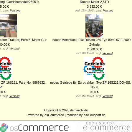
ang, Getriebemodell:2895.9
Ducato Motor 2,5TD
5.00 €
3,332.00 €
t. zzgl.
Versand
inkl. 19% MwSt. zzgl.
Versand
trator Trakker, Euro 5, Motor Cur
neuer Motorblock Fiat Ducato 230 Typ 8040.67 F 2000, 
00.00 €
Zylinde
t. zzgl.
Versand
2,500.00 €
inkl. 0% MwSt. zzgl.
Versand
yp ZF 16S221, Part. No. 8869932,
neues Getriebe für Eurotrakker, Typ ZF 16S221 DD+SS, 
Pr
No. 8
00 €
0.00 €
t. zzgl.
Versand
inkl. 0% MwSt. zzgl.
Versand
Copyright © 2026
demarchi.de
Powered by
osCommerce
| modified by
osc-cupport.de