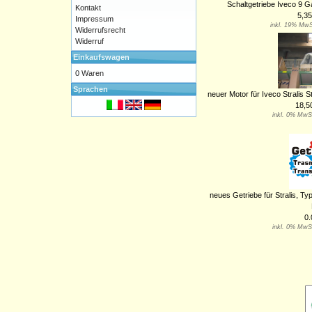
Schaltgetriebe Iveco 9 G
Kontakt
5,35
Impressum
inkl. 19% MwS
Widerrufsrecht
Widerruf
Einkaufswagen
0 Waren
Sprachen
neuer Motor für Iveco Stralis S
18,5
inkl. 0% MwS
neues Getriebe für Stralis, T
0.
inkl. 0% MwS