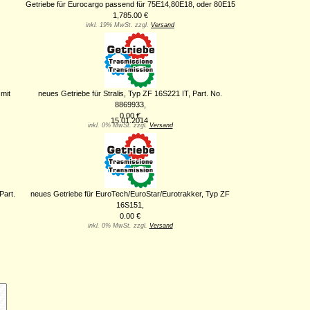
Getriebe für Eurocargo passend für 75E14,80E18, oder 80E15
1,785.00 €
inkl. 19% MwSt. zzgl.
Versand
mit
neues Getriebe für Stralis, Typ ZF 16S221 IT, Part. No.
8869933,
0.00 €
15.01.2014
inkl. 0% MwSt. zzgl.
Versand
Part.
neues Getriebe für EuroTech/EuroStar/Eurotrakker, Typ ZF
16S151,
0.00 €
inkl. 0% MwSt. zzgl.
Versand