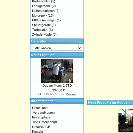
Kurbelwellen
(1)
Lenkgetriebe
(2)
Lichtmaschinen
(1)
Motoren->
(16)
PKW - Anhänger
(1)
Steuergeräte
(1)
Turbolader
(3)
Zylinderköpfe
(5)
Hersteller
Neue Produkte
Ducato Motor 2,5TD
3,332.00 €
inkl. 19% MwSt. zzgl.
Versand
Informationen
Neue Produkte im August
Liefer- und
Versandkosten
Privatsphäre
und Datenschutz
Unsere AGB
Kontakt