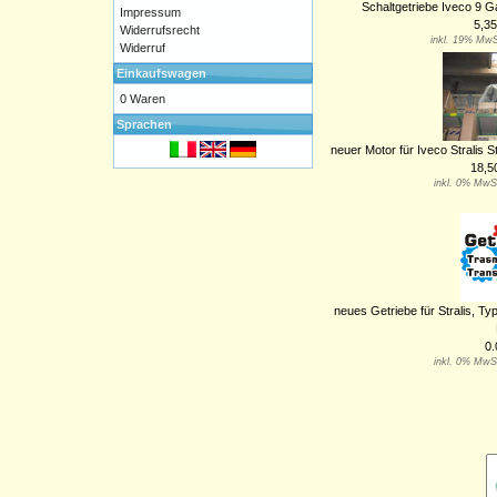
Schaltgetriebe Iveco 9 G
Impressum
5,35
Widerrufsrecht
inkl. 19% MwS
Widerruf
Einkaufswagen
0 Waren
Sprachen
neuer Motor für Iveco Stralis S
18,5
inkl. 0% MwS
neues Getriebe für Stralis, T
0.
inkl. 0% MwS