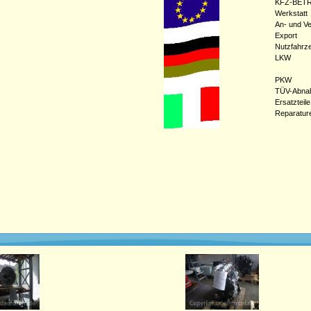
KFZ-BETR
Werkstatt
An- und Ve
Export
Nutzfahrz
LKW
PKW
TÜV-Abna
Ersatzteile
Reparatur