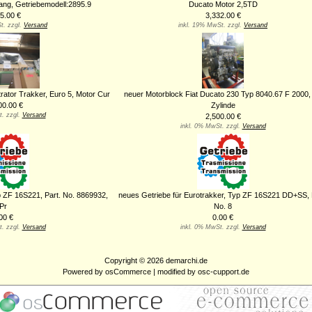
ang, Getriebemodell:2895.9
Ducato Motor 2,5TD
5.00 €
3,332.00 €
t. zzgl.
Versand
inkl. 19% MwSt. zzgl.
Versand
trator Trakker, Euro 5, Motor Cur
neuer Motorblock Fiat Ducato 230 Typ 8040.67 F 2000, 
00.00 €
Zylinde
t. zzgl.
Versand
2,500.00 €
inkl. 0% MwSt. zzgl.
Versand
yp ZF 16S221, Part. No. 8869932,
neues Getriebe für Eurotrakker, Typ ZF 16S221 DD+SS, 
Pr
No. 8
00 €
0.00 €
t. zzgl.
Versand
inkl. 0% MwSt. zzgl.
Versand
Copyright © 2026
demarchi.de
Powered by
osCommerce
| modified by
osc-cupport.de