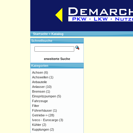
Startseite
»
Katalog
Schnellsuche
erweiterte Suche
Kategorien
Achsen
(6)
Achswellen
(1)
Anbauteile
Anlasser
(10)
Bremsen
(1)
Einspritzpumpen
(5)
Fahrzeuge
Filter
Führerhäuser
(1)
Getriebe->
(28)
Iveco - Eurocargo
(3)
Kühler
(2)
Kupplungen
(2)