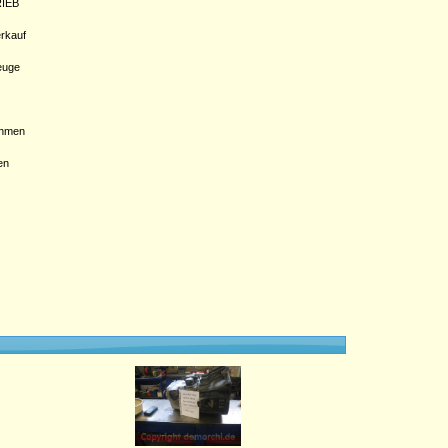
IEB
rkauf
euge
hmen
en