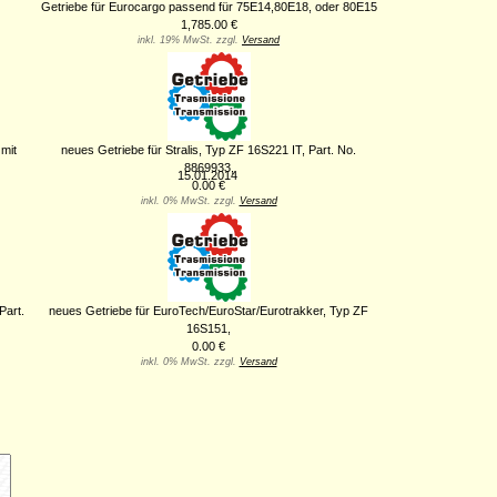
Getriebe für Eurocargo passend für 75E14,80E18, oder 80E15
1,785.00 €
inkl. 19% MwSt. zzgl.
Versand
mit
neues Getriebe für Stralis, Typ ZF 16S221 IT, Part. No.
8869933,
15.01.2014
0.00 €
inkl. 0% MwSt. zzgl.
Versand
Part.
neues Getriebe für EuroTech/EuroStar/Eurotrakker, Typ ZF
16S151,
0.00 €
inkl. 0% MwSt. zzgl.
Versand