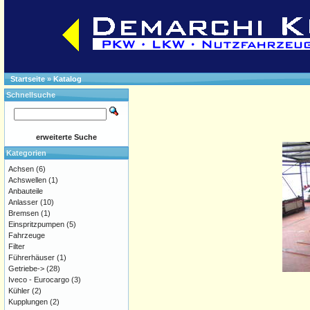
Startseite
»
Katalog
Schnellsuche
erweiterte Suche
Kategorien
Achsen
(6)
Achswellen
(1)
Anbauteile
Anlasser
(10)
Bremsen
(1)
Einspritzpumpen
(5)
Fahrzeuge
Filter
Führerhäuser
(1)
Getriebe->
(28)
Iveco - Eurocargo
(3)
Kühler
(2)
Kupplungen
(2)