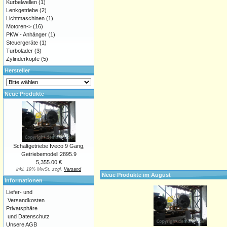
Kurbelwellen
(1)
Lenkgetriebe
(2)
Lichtmaschinen
(1)
Motoren->
(16)
PKW - Anhänger
(1)
Steuergeräte
(1)
Turbolader
(3)
Zylinderköpfe
(5)
Hersteller
Neue Produkte
Schaltgetriebe Iveco 9 Gang,
Getriebemodell:2895.9
5,355.00 €
inkl. 19% MwSt. zzgl.
Versand
Neue Produkte im August
Informationen
Liefer- und
Versandkosten
Privatsphäre
und Datenschutz
Unsere AGB