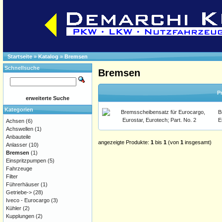
Startseite
»
Katalog
»
Bremsen
Schnellsuche
Bremsen
P
erweiterte Suche
Kategorien
B
E
Achsen
(6)
Achswellen
(1)
Anbauteile
angezeigte Produkte:
1
bis
1
(von
1
insgesamt)
Anlasser
(10)
Bremsen
(1)
Einspritzpumpen
(5)
Fahrzeuge
Filter
Führerhäuser
(1)
Getriebe->
(28)
Iveco - Eurocargo
(3)
Kühler
(2)
Kupplungen
(2)