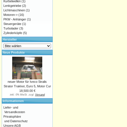
Kurbelwellen
(1)
Lenkgetriebe
(2)
Lichtmaschinen
(1)
Motoren->
(16)
PKW - Anhänger
(1)
Steuergeräte
(1)
Turbolader
(3)
Zylinderköpfe
(5)
Hersteller
Neue Produkte
neuer Motor für Iveco Stralis
Strator Trakker, Euro 5, Motor Cur
18,500.00 €
inkl. 0% MwSt. zzgl.
Versand
Informationen
Liefer- und
Versandkosten
Privatsphäre
und Datenschutz
Unsere AGB