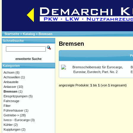
Startseite
»
Katalog
»
Bremsen
Schnellsuche
Bremsen
P
erweiterte Suche
Kategorien
B
E
Achsen
(6)
Achswellen
(1)
Anbauteile
angezeigte Produkte:
1
bis
1
(von
1
insgesamt)
Anlasser
(10)
Bremsen
(1)
Einspritzpumpen
(5)
Fahrzeuge
Filter
Führerhäuser
(1)
Getriebe->
(28)
Iveco - Eurocargo
(3)
Kühler
(2)
Kupplungen
(2)