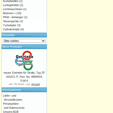
Kurbelwellen
(1)
Lenkgetriebe
(2)
Lichtmaschinen
(1)
Motoren->
(16)
PKW - Anhänger
(1)
Steuergeräte
(1)
Turbolader
(3)
Zylinderköpfe
(5)
Hersteller
Neue Produkte
neues Getriebe für Stralis, Typ ZF
16S221 IT, Part. No. 8869933,
0.00 €
inkl. 0% MwSt. zzgl.
Versand
Informationen
Liefer- und
Versandkosten
Privatsphäre
und Datenschutz
Unsere AGB