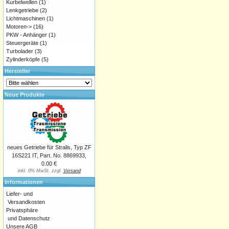
Kurbelwellen
(1)
Lenkgetriebe
(2)
Lichtmaschinen
(1)
Motoren->
(16)
PKW - Anhänger
(1)
Steuergeräte
(1)
Turbolader
(3)
Zylinderköpfe
(5)
Hersteller
Neue Produkte
neues Getriebe für Stralis, Typ ZF
16S221 IT, Part. No. 8869933,
0.00 €
inkl. 0% MwSt. zzgl.
Versand
Informationen
Liefer- und
Versandkosten
Privatsphäre
und Datenschutz
Unsere AGB