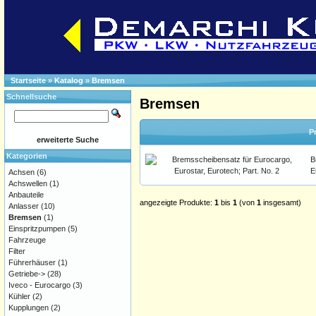
Startseite
»
Katalog
»
Bremsen
Schnellsuche
Bremsen
P
erweiterte Suche
Kategorien
B
E
Achsen
(6)
Achswellen
(1)
Anbauteile
angezeigte Produkte:
1
bis
1
(von
1
insgesamt)
Anlasser
(10)
Bremsen
(1)
Einspritzpumpen
(5)
Fahrzeuge
Filter
Führerhäuser
(1)
Getriebe->
(28)
Iveco - Eurocargo
(3)
Kühler
(2)
Kupplungen
(2)