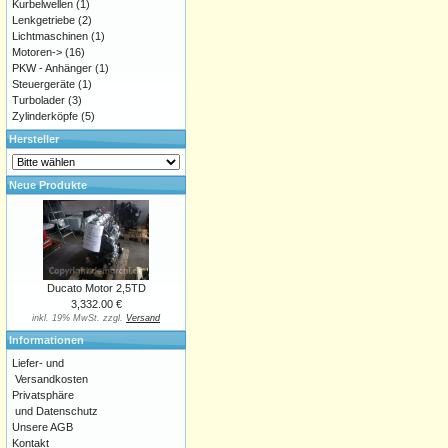
Kurbelwellen
(1)
Lenkgetriebe
(2)
Lichtmaschinen
(1)
Motoren->
(16)
PKW - Anhänger
(1)
Steuergeräte
(1)
Turbolader
(3)
Zylinderköpfe
(5)
Hersteller
Neue Produkte
Ducato Motor 2,5TD
3,332.00 €
inkl. 19% MwSt. zzgl.
Versand
Informationen
Liefer- und
Versandkosten
Privatsphäre
und Datenschutz
Unsere AGB
Kontakt