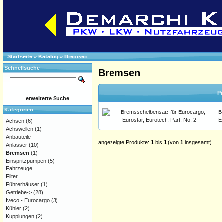
Startseite
»
Katalog
»
Bremsen
Schnellsuche
Bremsen
P
erweiterte Suche
Kategorien
B
E
Achsen
(6)
Achswellen
(1)
Anbauteile
angezeigte Produkte:
1
bis
1
(von
1
insgesamt)
Anlasser
(10)
Bremsen
(1)
Einspritzpumpen
(5)
Fahrzeuge
Filter
Führerhäuser
(1)
Getriebe->
(28)
Iveco - Eurocargo
(3)
Kühler
(2)
Kupplungen
(2)