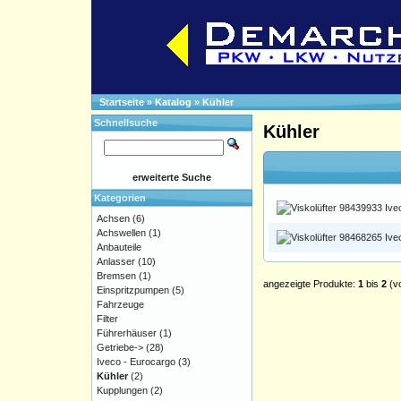
Startseite
»
Katalog
»
Kühler
Schnellsuche
Kühler
erweiterte Suche
Kategorien
Achsen
(6)
Achswellen
(1)
Anbauteile
Anlasser
(10)
Bremsen
(1)
angezeigte Produkte:
1
bis
2
(v
Einspritzpumpen
(5)
Fahrzeuge
Filter
Führerhäuser
(1)
Getriebe->
(28)
Iveco - Eurocargo
(3)
Kühler
(2)
Kupplungen
(2)