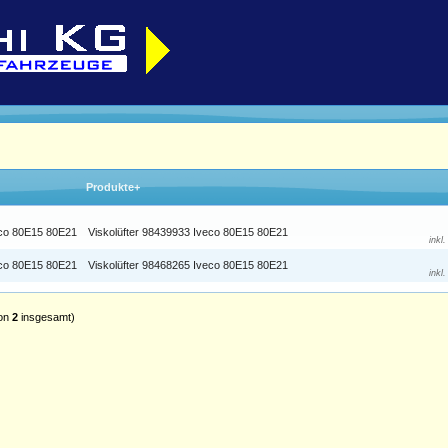
Produkte+
Viskolüfter 98439933 Iveco 80E15 80E21
inkl
Viskolüfter 98468265 Iveco 80E15 80E21
inkl
on
2
insgesamt)