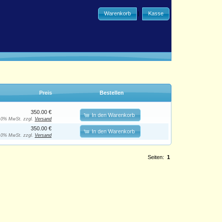
Warenkorb
|
Kasse
Preis
Bestellen
350.00 €
In den Warenkorb
. 0% MwSt. zzgl.
Versand
350.00 €
In den Warenkorb
. 0% MwSt. zzgl.
Versand
Seiten:
1