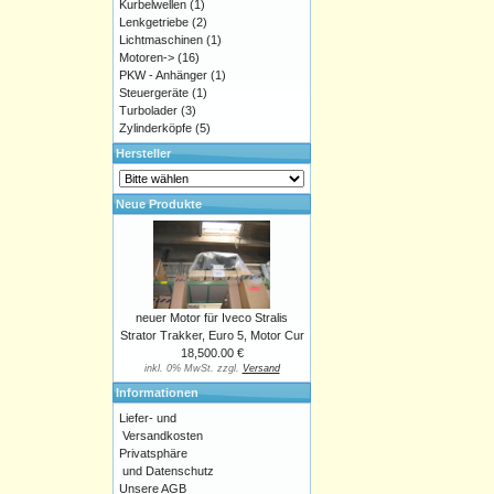
Kurbelwellen
(1)
Lenkgetriebe
(2)
Lichtmaschinen
(1)
Motoren->
(16)
PKW - Anhänger
(1)
Steuergeräte
(1)
Turbolader
(3)
Zylinderköpfe
(5)
Hersteller
Neue Produkte
neuer Motor für Iveco Stralis
Strator Trakker, Euro 5, Motor Cur
18,500.00 €
inkl. 0% MwSt. zzgl.
Versand
Informationen
Liefer- und
Versandkosten
Privatsphäre
und Datenschutz
Unsere AGB