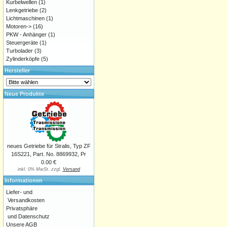
Kurbelwellen
(1)
Lenkgetriebe
(2)
Lichtmaschinen
(1)
Motoren->
(16)
PKW - Anhänger
(1)
Steuergeräte
(1)
Turbolader
(3)
Zylinderköpfe
(5)
Hersteller
Neue Produkte
neues Getriebe für Stralis, Typ ZF
16S221, Part. No. 8869932, Pr
0.00 €
inkl. 0% MwSt. zzgl.
Versand
Informationen
Liefer- und
Versandkosten
Privatsphäre
und Datenschutz
Unsere AGB