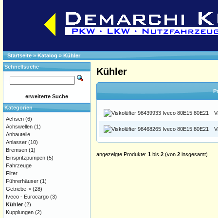
Startseite
»
Katalog
»
Kühler
Schnellsuche
Kühler
P
erweiterte Suche
Kategorien
V
Achsen
(6)
Achswellen
(1)
V
Anbauteile
Anlasser
(10)
Bremsen
(1)
angezeigte Produkte:
1
bis
2
(von
2
insgesamt)
Einspritzpumpen
(5)
Fahrzeuge
Filter
Führerhäuser
(1)
Getriebe->
(28)
Iveco - Eurocargo
(3)
Kühler
(2)
Kupplungen
(2)