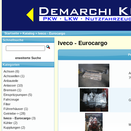
Startseite
»
Katalog
»
Iveco - Eurocargo
Schnellsuche
Iveco - Eurocargo
P
erweiterte Suche
Kategorien
Achsen
(6)
A
Achswellen
(1)
7
Anbauteile
Anlasser
(10)
Bremsen
(1)
Einspritzpumpen
(5)
Fahrzeuge
G
Filter
Führerhäuser
(1)
Getriebe->
(28)
Iveco - Eurocargo
(3)
Kühler
(2)
M
Kupplungen
(2)