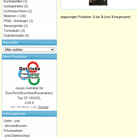
Kurbelwellen
(1)
Lenkgetriebe
(2)
Lichtmaschinen
(1)
Motoren->
(16)
angezeigte Produkte:
1
bis
3
(von
3
insgesamt)
PKW - Anhänger
(1)
Steuergeräte
(1)
Turbolader
(3)
Zylinderköpfe
(5)
Hersteller
Neue Produkte
neues Getriebe für
EuroTech/EuroStar/Eurotrakker,
Typ ZF 16S151,
0.00 €
inkl. 0% MwSt. zzgl.
Versand
Informationen
Liefer- und
Versandkosten
Privatsphäre
und Datenschutz