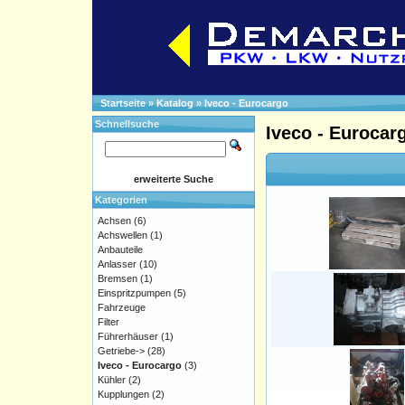
Startseite
»
Katalog
»
Iveco - Eurocargo
Schnellsuche
Iveco - Eurocar
erweiterte Suche
Kategorien
Achsen
(6)
Achswellen
(1)
Anbauteile
Anlasser
(10)
Bremsen
(1)
Einspritzpumpen
(5)
Fahrzeuge
Filter
Führerhäuser
(1)
Getriebe->
(28)
Iveco - Eurocargo
(3)
Kühler
(2)
Kupplungen
(2)