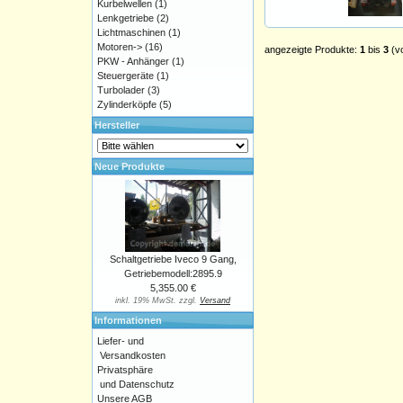
Kurbelwellen
(1)
Lenkgetriebe
(2)
Lichtmaschinen
(1)
Motoren->
(16)
angezeigte Produkte:
1
bis
3
(v
PKW - Anhänger
(1)
Steuergeräte
(1)
Turbolader
(3)
Zylinderköpfe
(5)
Hersteller
Neue Produkte
Schaltgetriebe Iveco 9 Gang,
Getriebemodell:2895.9
5,355.00 €
inkl. 19% MwSt. zzgl.
Versand
Informationen
Liefer- und
Versandkosten
Privatsphäre
und Datenschutz
Unsere AGB