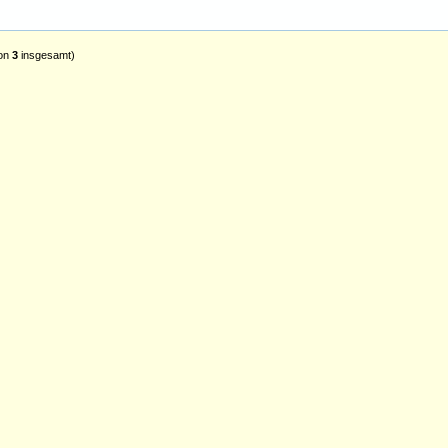
on
3
insgesamt)