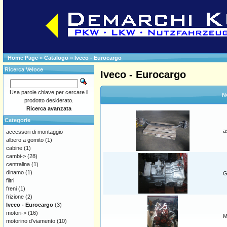
Home Page
»
Catalogo
»
Iveco - Eurocargo
Ricerca Veloce
Iveco - Eurocargo
Usa parole chiave per cercare il
N
prodotto desiderato.
Ricerca avanzata
Categorie
a
accessori di montaggio
albero a gomito
(1)
cabine
(1)
cambi->
(28)
centralina
(1)
dinamo
(1)
G
filtri
freni
(1)
frizione
(2)
Iveco - Eurocargo
(3)
motori->
(16)
M
motorino d'viamento
(10)