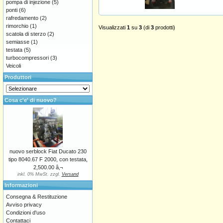
pompa di injezione
(5)
ponti
(6)
rafredamento
(2)
rimorchio
(1)
Visualizzati
1
su
3
(di
3
prodotti)
scatola di sterzo
(2)
semiasse
(1)
testata
(5)
turbocompressori
(3)
Veicoli
Produttori
Cosa c'e' di nuovo?
nuovo serblock Fiat Ducato 230
tipo 8040.67 F 2000, con testata,
2,500.00 â‚¬
inkl. 0% MwSt. zzgl.
Versand
Informazioni
Consegna & Restituzione
Avviso privacy
Condizioni d'uso
Contattaci