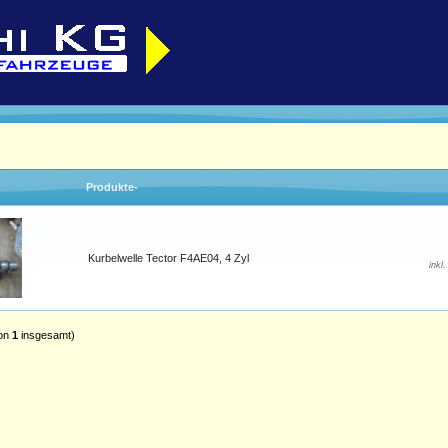
Produkte-
Kurbelwelle Tector F4AE04, 4 Zyl
inkl
on
1
insgesamt)