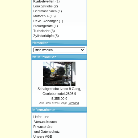
Kurbelwellen
(1)
Lenkgetriebe
(2)
Lichtmaschinen
(1)
Motoren->
(16)
PKW - Anhänger
(1)
Steuergeräte
(1)
Turbolader
(3)
Zylinderköpfe
(5)
Hersteller
Neue Produkte
Schaltgetriebe Iveco 9 Gang,
Getriebemodell:2895.9
5,355.00 €
inkl. 19% MwSt. zzgl.
Versand
Informationen
Liefer- und
Versandkosten
Privatsphäre
und Datenschutz
Unsere AGB