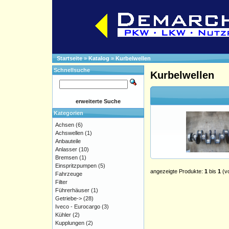
Startseite
»
Katalog
»
Kurbelwellen
Schnellsuche
Kurbelwellen
erweiterte Suche
Kategorien
Achsen
(6)
Achswellen
(1)
Anbauteile
Anlasser
(10)
Bremsen
(1)
Einspritzpumpen
(5)
angezeigte Produkte:
1
bis
1
(v
Fahrzeuge
Filter
Führerhäuser
(1)
Getriebe->
(28)
Iveco - Eurocargo
(3)
Kühler
(2)
Kupplungen
(2)