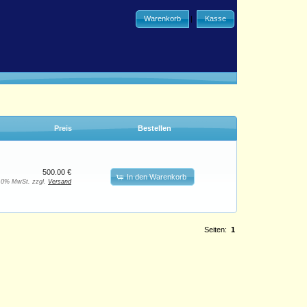
Warenkorb
|
Kasse
Preis
Bestellen
500.00 €
In den Warenkorb
. 0% MwSt. zzgl.
Versand
Seiten:
1